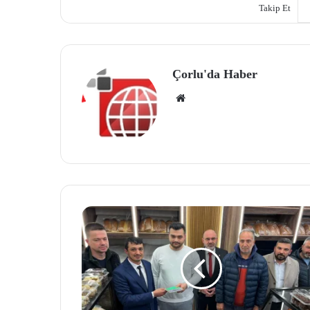
Takip Et
Çorlu'da Haber
We
b
site
si