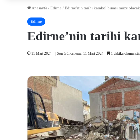
Anasayfa
/
Edirne
/
Edirne’nin tarihi karakol binası müze olacak
Edirne
Edirne’nin tarihi ka
11 Mart 2024
| Son Güncelleme: 11 Mart 2024
1 dakika okuma sür