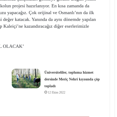
akolun projesi hazırlanıyor. En kısa zamanda da
muzu yapacağız. Çok orijinal ve Osmanlı’nın da ilk
rihi değer katacak. Yanında da aynı dönemde yapılan
ip Kaleiçi’ne kazandıracağız diğer eserlerimizle
OL OLACAK’
Üniversiteliler, topluma hizmet
dersinde Meriç Nehri kıyısında çöp
topladı
12 Ekim 2022