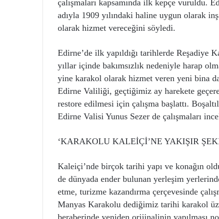
çalışmaları kapsamında ilk kepçe vuruldu. E
adıyla 1909 yılındaki haline uygun olarak inş
olarak hizmet vereceğini söyledi.
Edirne’de ilk yapıldığı tarihlerde Reşadiye 
yıllar içinde bakımsızlık nedeniyle harap olm
yine karakol olarak hizmet veren yeni bina da
Edirne Valiliği, geçtiğimiz ay harekete geçere
restore edilmesi için çalışma başlattı. Boşaltı
Edirne Valisi Yunus Sezer de çalışmaları ince
‘KARAKOLU KALEİÇİ’NE YAKIŞIR ŞEK
Kaleiçi’nde birçok tarihi yapı ve konağın ol
de dünyada ender bulunan yerleşim yerlerinden
etme, turizme kazandırma çerçevesinde çalı
Manyas Karakolu dediğimiz tarihi karakol üze
beraberinde yeniden orijinalinin yapılması n