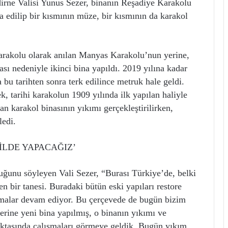
dirne Valisi Yunus Sezer, binanın Reşadiye Karakolu
a edilip bir kısmının müze, bir kısmının da karakol
Karakolu olarak anılan Manyas Karakolu’nun yerine,
ası nedeniyle ikinci bina yapıldı. 2019 yılına kadar
 bu tarihten sonra terk edilince metruk hale geldi.
k, tarihi karakolun 1909 yılında ilk yapılan haliyle
lan karakol binasının yıkımı gerçekleştirilirken,
ledi.
İLDE YAPACAĞIZ’
duğunu söyleyen Vali Sezer, “Burası Türkiye’de, belki
 bir tanesi. Buradaki bütün eski yapıları restore
şmalar devam ediyor. Bu çerçevede de bugün bizim
rine yeni bina yapılmış, o binanın yıkımı ve
oktasında çalışmaları görmeye geldik. Bugün yıkım