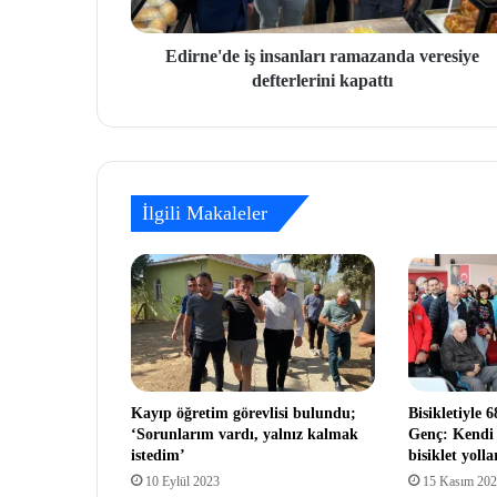
Edirne'de iş insanları ramazanda veresiye
defterlerini kapattı
İlgili Makaleler
Kayıp öğretim görevlisi bulundu;
Bisikletiyle 
‘Sorunlarım vardı, yalnız kalmak
Genç: Kendi
istedim’
bisiklet yoll
10 Eylül 2023
15 Kasım 20