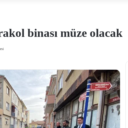
rakol binası müze olacak
esi