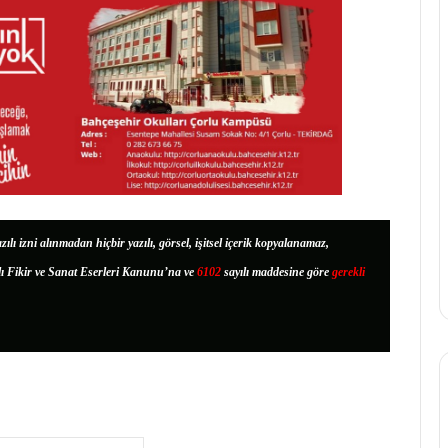
zılı izni alınmadan hiçbir yazılı, görsel, işitsel içerik kopyalanamaz,
lı Fikir ve Sanat Eserleri Kanunu’na ve
6102
sayılı maddesine göre
gerekli