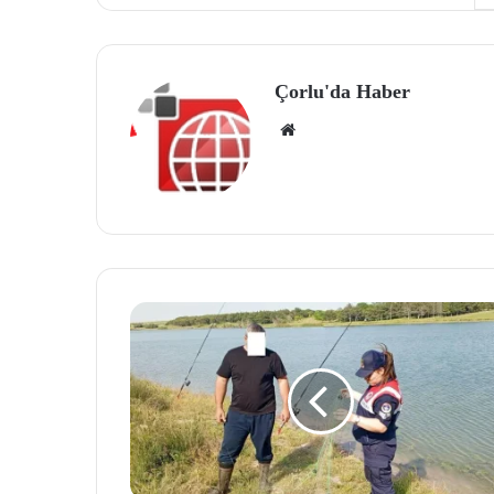
Çorlu'da Haber
We
b
site
si