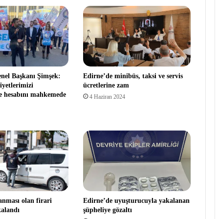
el Başkanı Şimşek:
Edirne’de minibüs, taksi ve servis
iyetlerimizi
ücretlerine zam
re hesabını mahkemede
4 Haziran 2024
anması olan firari
Edirne’de uyuşturucuyla yakalanan
alandı
şüpheliye gözaltı