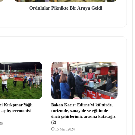
Ordulular Piknikte Bir Araya Geldi
hi Kırkpınar Yağlı
Bakan Kacır: Edirne’yi kültürde,
 açılış seremonisi
turizmde, sanayide ve eğitimde
öncü şehirlerimiz arasına katacağız
(2)
26
15 Mart 2024