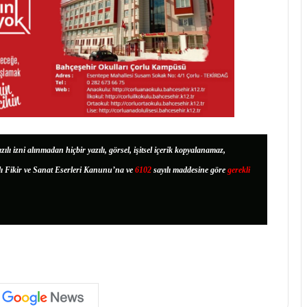
zılı izni alınmadan hiçbir yazılı, görsel, işitsel içerik kopyalanamaz,
lı Fikir ve Sanat Eserleri Kanunu’na ve
6102
sayılı maddesine göre
gerekli