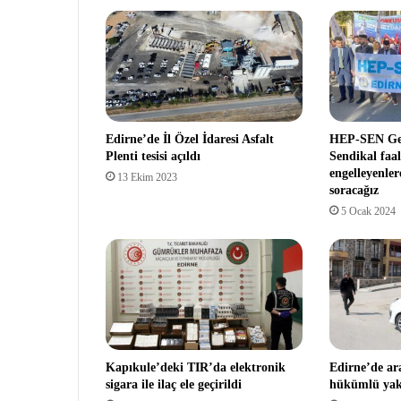
Edirne’de İl Özel İdaresi Asfalt
HEP-SEN Gen
Plenti tesisi açıldı
Sendikal faal
engelleyenle
13 Ekim 2023
soracağız
5 Ocak 2024
Kapıkule’deki TIR’da elektronik
Edirne’de ar
sigara ile ilaç ele geçirildi
hükümlü yak