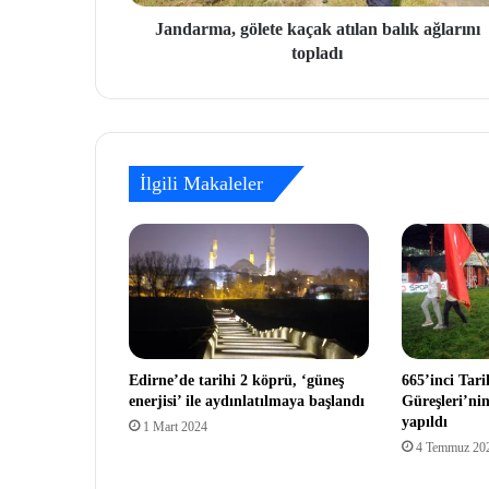
Jandarma, gölete kaçak atılan balık ağlarını
topladı
İlgili Makaleler
Edirne’de tarihi 2 köprü, ‘güneş
665’inci Tari
enerjisi’ ile aydınlatılmaya başlandı
Güreşleri’nin
yapıldı
1 Mart 2024
4 Temmuz 20