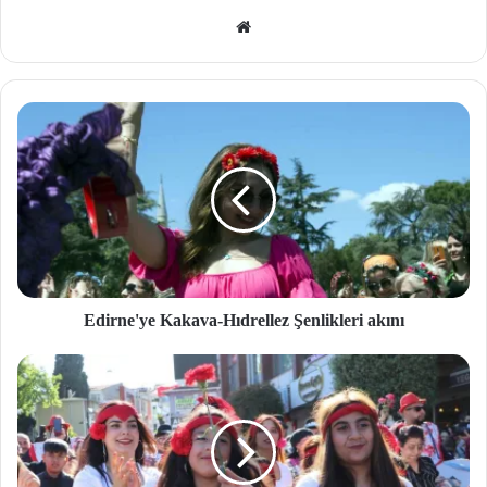
We
b
site
si
Edirne'ye Kakava-Hıdrellez Şenlikleri akını