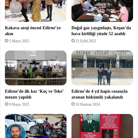
Kakava ateşi öncesi Edirne’ye
Doğal gaz yaygınlaştı, Keşan’da
akın
hava kirliliği yüzde 52 azaldı
5 Mayıs 2025
23 Eylül 2022
Edirne’de ilk kez ‘Koç ve Teke’
Edirne’de 4 yıl hapis cezasıyla
mezatı yapıldı
aranan hükümlü yakalandı
9 Mayıs 2025
10 Haziran 2024