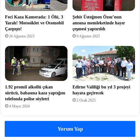
Feci Kaza Kamerada: 1 Ölü, 3
Şehit Üsteğmen Özsu’nun
Yaralı! Motosiklet ve Otomobil
anısına memleketinde hayır
Çarpıştı!
çeşmesi yaptırıldı
26 Ağustos 2023
9 Ağustos 2025
1.92 promil alkollü çıkan
Edirne Valiliği bu yıl 3 projeyi
sürücü, babasına kaza yaptığını
hayata geçirecek
telefonda polise söyletti
2 Ocak 2025
4 Mayıs 2024
Yorum Yap