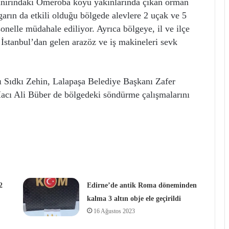
 sınırındaki Ömeroba köyü yakınlarında çıkan orman
arın da etkili olduğu bölgede alevlere 2 uçak ve 5
sonelle müdahale ediliyor. Ayrıca bölgeye, il ve ilçe
e İstanbul’dan gelen arazöz ve iş makineleri sevk
ı Sıdkı Zehin, Lalapaşa Belediye Başkanı Zafer
acı Ali Büber de bölgedeki söndürme çalışmalarını
2
Edirne’de antik Roma döneminden
kalma 3 altın obje ele geçirildi
16 Ağustos 2023