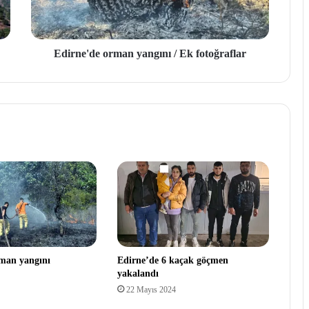
Edirne'de orman yangını / Ek fotoğraflar
man yangını
Edirne’de 6 kaçak göçmen
yakalandı
22 Mayıs 2024