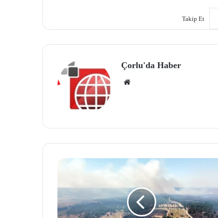
Takip Et
Çorlu'da Haber
We
b
site
si