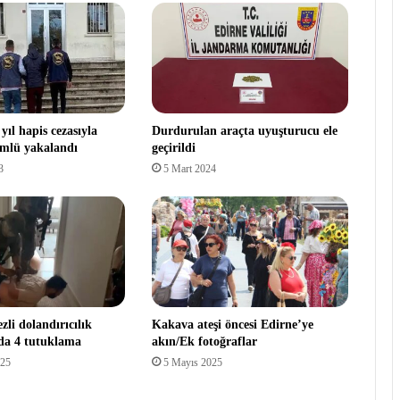
yıl hapis cezasıyla
Durdurulan araçta uyuşturucu ele
mlü yakalandı
geçirildi
3
5 Mart 2024
li dolandırıcılık
Kakava ateşi öncesi Edirne’ye
da 4 tutuklama
akın/Ek fotoğraflar
025
5 Mayıs 2025