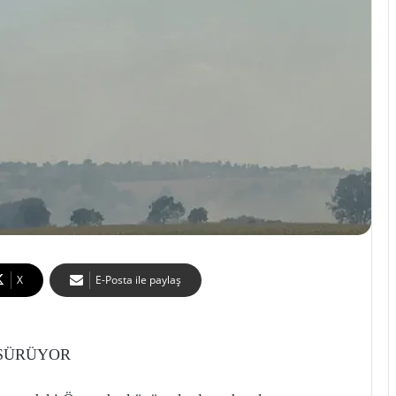
X
E-Posta ile paylaş
SÜRÜYOR