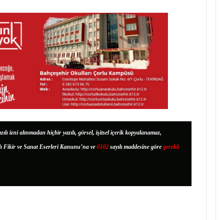
zılı izni alınmadan hiçbir yazılı, görsel, işitsel içerik kopyalanamaz,
lı Fikir ve Sanat Eserleri Kanunu’na ve
6102
sayılı maddesine göre
gerekli