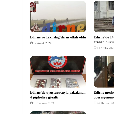
Edirne ve Tekirdağ’da sis etkili oldu
Edirne’de 14 
aranan hükü
19 Aralık 2024
11 Aralık 202
Edirne’de uyuşturucuyla yakalanan
Edirne merkez
4 şüpheliye gözaltı
operasyonun
18 Temmuz 2024
26 Haziran 2