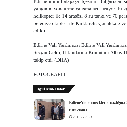
Edirne’nin n Lalapaşa ilçesinin Bulgaristan
yangınını söndürme çalışmaları sürüyor. Rüzg
helikopter ile 14 arasöz, 8 su tankı ve 70 per
belediye ekipleri ile Kırklareli, Çanakkale v
edildi.
Edirne Vali Yardımcısı Edirne Vali Yardımcıs
Sezgin Geldi, İl Jandarma Komutanı Albay H
takip etti. (DHA)
FOTOĞRAFLI
İlgili Makaleler
Edirne’de motosiklet hırsızlığına 
tutuklama
28 Ocak 2023