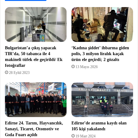
Bulgaristan’a çıkış yapacak
‘Kadına şiddet’ ihbarına giden
TIR’da, 50 tabanca ile 4
polis, 3 milyon liralık kaçak
makineli tüfek ele geçirildi/ Ek
ürün ele geçirdi; 2 gözaltı
fotoğraflar
13 Mayıs 2026
28 Eylül 2023
Edirne 24. Tarım, Hayvancılık,
Edirne’de aranma kaydı olan
Sanayi, Ticaret, Otomotiv ve
105 kişi yakalandı
Gıda Fuarı açıldı
19 Mart 2024