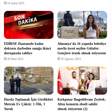
24 Şubat 2025
EDİRNE Hastanede kadın
Almanya’da 16 yaşında belediye
doktoru darbeden sanığa ikinci
meclis üyesi seçilen Gülafer:
duruşmada tahliye
Gençlere örnek olmak istiyorum
20 Mart 2024
10 Ağustos 2024
Hurda Toplamak İçin Girdikleri
Kırkpınar Başpehlivanı Zeybek:
Metruk Ev Çöktü: 1 Ölü, 1
Altın kemerin ebedi sahibi
Yaralı
olmak istiyorum (2)