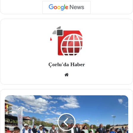
Çorlu'da Haber
We
b
site
si