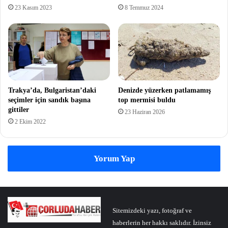
23 Kasım 2023
8 Temmuz 2024
Trakya’da, Bulgaristan’daki
Denizde yüzerken patlamamış
seçimler için sandık başına
top mermisi buldu
gittiler
23 Haziran 2026
2 Ekim 2022
Yorum Yap
Sitemizdeki yazı, fotoğraf ve
haberlerin her hakkı saklıdır. İzinsiz