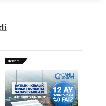
di
Reklam