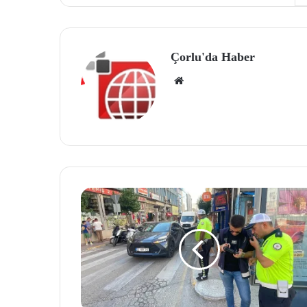
Çorlu'da Haber
We
b
site
si