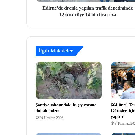
Edirne’de dronla yapılan trafik denetiminde
12 sürücüye 14 bin lira ceza
İlgili Makaleler
Şantiye sahasındaki kuş yuvasına
664’üncü Tar
dubalı önlem
Güreşleri içi
yaptırdı
20 Haziran 2026
3 Temmuz 20