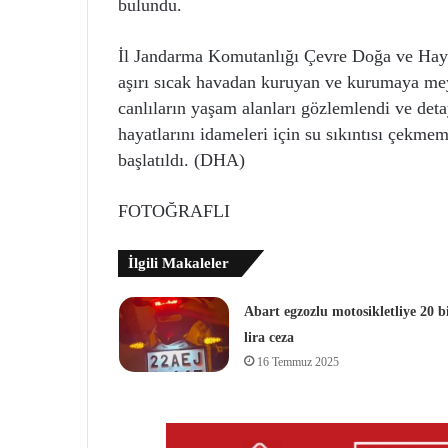
bulundu.
İl Jandarma Komutanlığı Çevre Doğa ve Hayva
aşırı sıcak havadan kuruyan ve kurumaya meyi
canlıların yaşam alanları gözlemlendi ve deta
hayatlarını idameleri için su sıkıntısı çekme
başlatıldı. (DHA)
FOTOĞRAFLI
İlgili Makaleler
Abart egzozlu motosikletliye 20 b
lira ceza
16 Temmuz 2025