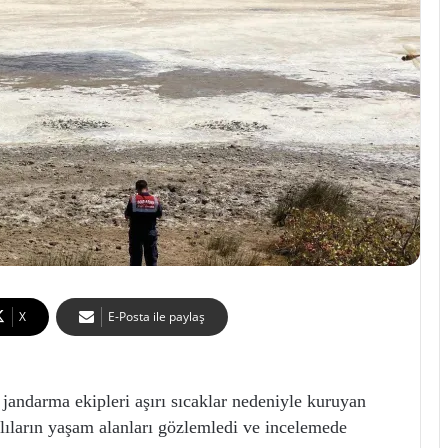
X
E-Posta ile paylaş
rma ekipleri aşırı sıcaklar nedeniyle kuruyan
nlıların yaşam alanları gözlemledi ve incelemede