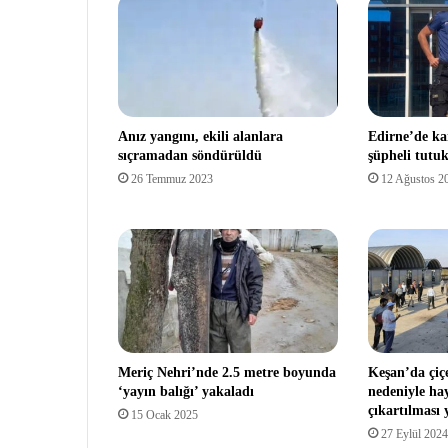
Anız yangını, ekili alanlara
Edirne’de ka
sıçramadan söndürüldü
şüpheli tutu
26 Temmuz 2023
12 Ağustos 2
Meriç Nehri’nde 2.5 metre boyunda
Keşan’da çiçe
‘yayın balığı’ yakaladı
nedeniyle ha
çıkartılması 
15 Ocak 2025
27 Eylül 2024