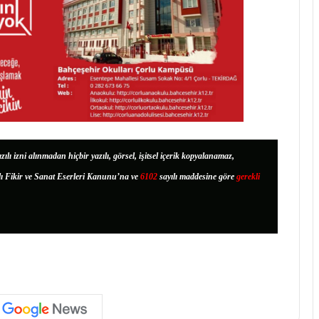
zılı izni alınmadan hiçbir yazılı, görsel, işitsel içerik kopyalanamaz,
lı Fikir ve Sanat Eserleri Kanunu’na ve
6102
sayılı maddesine göre
gerekli