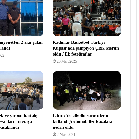
myonetten 2 akü çalan
Kadınlar Basketbol Türkiye
klandı
Kupası’nda şampiyon ÇBK Mersin
oldu / Ek fotoğraflar
022
23 Mart 2025
k ve şarbon hastalığı
Edirne’de alkollü sürücülerin
yvanların meraya
kullandığı otomobiller kazalara
yasaklandı
neden oldu
2 Mart 2024