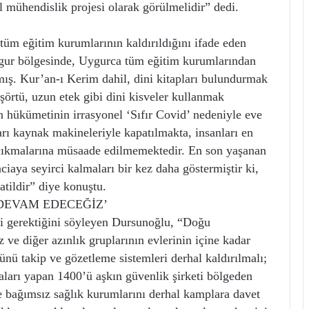
al mühendislik projesi olarak görülmelidir” dedi.
üm eğitim kurumlarının kaldırıldığını ifade eden
gur bölgesinde, Uygurca tüm eğitim kurumlarından
mış. Kur’an-ı Kerim dahil, dini kitapları bulundurmak
örtü, uzun etek gibi dini kisveler kullanmak
n hükümetinin irrasyonel ‘Sıfır Covid’ nedeniyle eve
arı kaynak makineleriyle kapatılmakta, insanları en
ı çıkmalarına müsaade edilmemektedir. En son yaşanan
aciaya seyirci kalmaları bir kez daha göstermiştir ki,
tildir” diye konuştu.
DEVAM EDECEĞİZ’
i gerektiğini söyleyen Dursunoğlu, “Doğu
ve diğer azınlık gruplarının evlerinin içine kadar
ünü takip ve gözetleme sistemleri derhal kaldırılmalı;
ları yapan 1400’ü aşkın güvenlik şirketi bölgeden
e bağımsız sağlık kurumlarını derhal kamplara davet