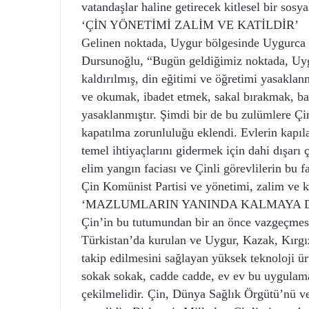
vatandaşlar haline getirecek kitlesel bir sosy
‘ÇİN YÖNETİMİ ZALİM VE KATİLDİR’
Gelinen noktada, Uygur bölgesinde Uygurca t
Dursunoğlu, “Bugün geldiğimiz noktada, Uy
kaldırılmış, din eğitimi ve öğretimi yasaklan
ve okumak, ibadet etmek, sakal bırakmak, baş
yasaklanmıştır. Şimdi bir de bu zulümlere Çi
kapatılma zorunluluğu eklendi. Evlerin kapıl
temel ihtiyaçlarını gidermek için dahi dışar
elim yangın faciası ve Çinli görevlilerin bu f
Çin Komünist Partisi ve yönetimi, zalim ve ka
‘MAZLUMLARIN YANINDA KALMAYA 
Çin’in bu tutumundan bir an önce vazgeçmes
Türkistan’da kurulan ve Uygur, Kazak, Kırgız 
takip edilmesini sağlayan yüksek teknoloji ür
sokak sokak, cadde cadde, ev ev bu uygulama
çekilmelidir. Çin, Dünya Sağlık Örgütü’nü v