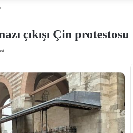
u
azı çıkışı Çin protestosu
esi