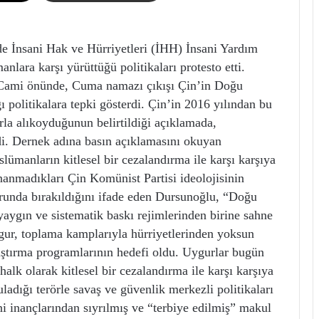
sani Hak ve Hürriyetleri (İHH) İnsani Yardım
ara karşı yürüttüğü politikaları protesto etti.
 Cami önünde, Cuma namazı çıkışı Çin’in Doğu
 politikalara tepki gösterdi. Çin’in 2016 yılından bu
la alıkoyduğunun belirtildiği açıklamada,
di. Dernek adına basın açıklamasını okuyan
anların kitlesel bir cezalandırma ile karşı karşıya
inanmadıkları Çin Komünist Partisi ideolojisinin
zorunda bırakıldığını ifade eden Dursunoğlu, “Doğu
 yaygın ve sistematik baskı rejimlerinden birine sahne
ur, toplama kamplarıyla hürriyetlerinden yoksun
rlaştırma programlarının hedefi oldu. Uygurlar bugün
halk olarak kitlesel bir cezalandırma ile karşı karşıya
adığı terörle savaş ve güvenlik merkezli politikaları
i inançlarından sıyrılmış ve “terbiye edilmiş” makul