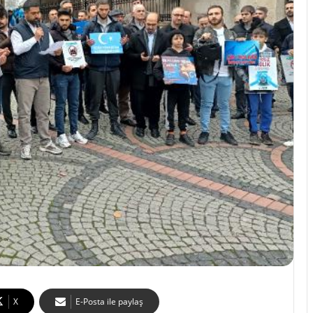
X
E-Posta ile paylaş