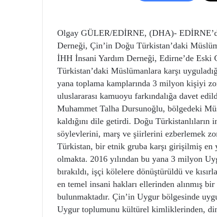
Olgay GÜLER/EDİRNE, (DHA)- EDİRNE’de İn
Derneği, Çin’in Doğu Türkistan’daki Müslümanl
İHH İnsani Yardım Derneği, Edirne’de Eski
Türkistan’daki Müslümanlara karşı uyguladığı
yana toplama kamplarında 3 milyon kişiyi zor
uluslararası kamuoyu farkındalığa davet edil
Muhammet Talha Dursunoğlu, bölgedeki Müslüm
kaldığını dile getirdi. Doğu Türkistanlıların 
söylevlerini, marş ve şiirlerini ezberlemek 
Türkistan, bir etnik gruba karşı girişilmiş en
olmakta. 2016 yılından bu yana 3 milyon Uyg
bırakıldı, işçi kölelere dönüştürüldü ve kısı
en temel insani hakları ellerinden alınmış bir 
bulunmaktadır. Çin’in Uygur bölgesinde uygul
Uygur toplumunu kültürel kimliklerinden, din