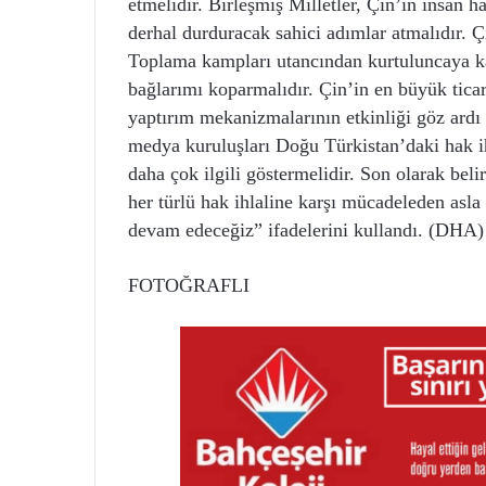
etmelidir. Birleşmiş Milletler, Çin’in insan h
derhal durduracak sahici adımlar atmalıdır. Çi
Toplama kampları utancından kurtuluncaya kada
bağlarımı koparmalıdır. Çin’in en büyük tica
yaptırım mekanizmalarının etkinliği göz ardı 
medya kuruluşları Doğu Türkistan’daki hak i
daha çok ilgili göstermelidir. Son olarak beli
her türlü hak ihlaline karşı mücadeleden as
devam edeceğiz” ifadelerini kullandı. (DHA)
FOTOĞRAFLI