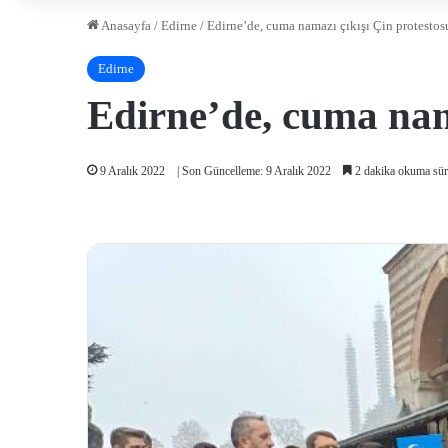
Anasayfa
/
Edirne
/
Edirne’de, cuma namazı çıkışı Çin protestos
Edirne
Edirne’de, cuma nam
9 Aralık 2022
| Son Güncelleme: 9 Aralık 2022
2 dakika okuma sür