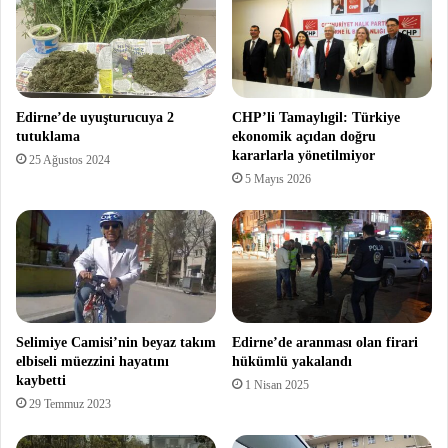
Edirne’de uyuşturucuya 2
CHP’li Tamaylıgil: Türkiye
tutuklama
ekonomik açıdan doğru
kararlarla yönetilmiyor
25 Ağustos 2024
5 Mayıs 2026
Selimiye Camisi’nin beyaz takım
Edirne’de aranması olan firari
elbiseli müezzini hayatını
hükümlü yakalandı
kaybetti
1 Nisan 2025
29 Temmuz 2023