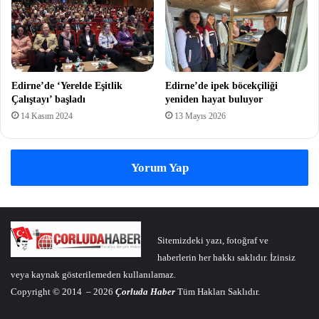
Edirne’de ‘Yerelde Eşitlik
Edirne’de ipek böcekçiliği
Çalıştayı’ başladı
yeniden hayat buluyor
14 Kasım 2024
13 Mayıs 2026
Yorum Yap
Sitemizdeki yazı, fotoğraf ve
haberlerin her hakkı saklıdır. İzinsiz
veya kaynak gösterilemeden kullanılamaz.
Copyright © 2014 – 2026
Çorluda Haber
Tüm Hakları Saklıdır.