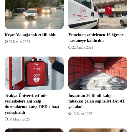
Keşan’da sağanak etkili oldu
Yemekten zehirlenen 16 öğrenci
hastaneye kaldırıldı
23 Kasım 2023
22 Aralık 2023
Trakya Üniversitesi’nde
İnşaattan 30 filmli kalıp
yerleşkelere ani kalp
tabakası çalan şüpheliyi JASAT
durmalarına karşı OED cihazı
yakaladı
yerleştirildi
13 Ekim 2022
30 Mayıs 2025