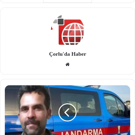
Çorlu'da Haber
We
b
site
si