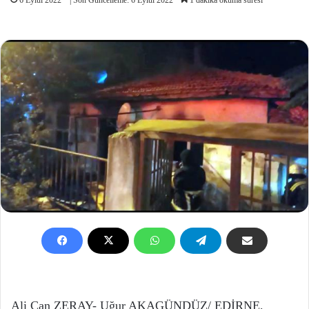
Ali Can ZERAY- Uğur AKAGÜNDÜZ/ EDİRNE,