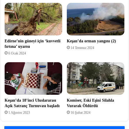
Edirne’nin güneyi için ‘kuvvetli
Keşan’da orman yangını (2)
fırtına’ uyarısı
14 Temmuz 2024
6 Ocak 2024
Keşan’da 18’inci Uluslararası
Komiser, Eski Eşini Silahla
Açık Satranç Turnuvası başladı
Vurarak Öldürdü
1 Ağustos 2023
16 Şubat 2024