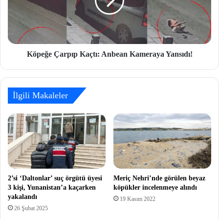
Köpeğe Çarpıp Kaçtı: Anbean Kameraya Yansıdı!
İlgili Makaleler
2’si ‘Daltonlar’ suç örgütü üyesi
Meriç Nehri’nde görülen beyaz
3 kişi, Yunanistan’a kaçarken
köpükler incelenmeye alındı
yakalandı
19 Kasım 2022
26 Şubat 2025