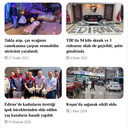
Takla atıp, çay ocağının
TIR’da 94 kilo skunk ve 3
camekanına çarpan otomobilin
ruhsatsız silah ele geçirildi; şoför
sürücüsü yaralandı
gözaltında
27 Aralık 2023
4 Ekim 2022
Edirne’de kadınların ürettiği
Keşan’da sağanak etkili oldu
ipek böceklerinden elde edilen
2 Mart 2024
yaş kozaların hasadı yapıldı
19 Haziran 2026