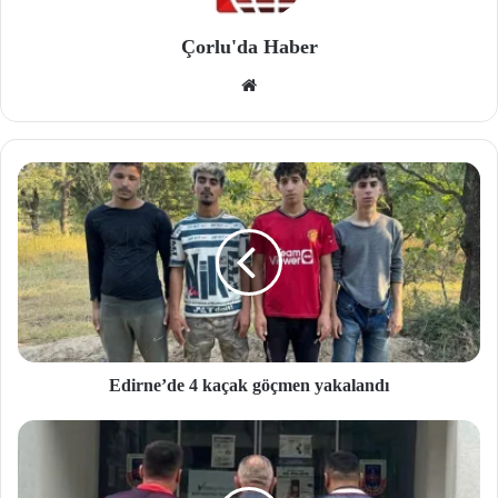
Çorlu'da Haber
We
b
site
si
Edirne’de 4 kaçak göçmen yakalandı