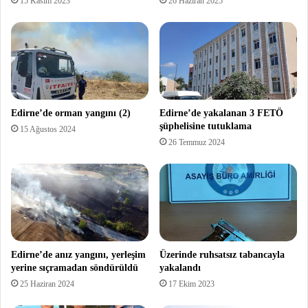
15 Kasım 2023
26 Haziran 2025
Edirne’de orman yangını (2)
Edirne’de yakalanan 3 FETÖ
şüphelisine tutuklama
15 Ağustos 2024
26 Temmuz 2024
Edirne’de anız yangını, yerleşim
Üzerinde ruhsatsız tabancayla
yerine sıçramadan söndürüldü
yakalandı
25 Haziran 2024
17 Ekim 2023