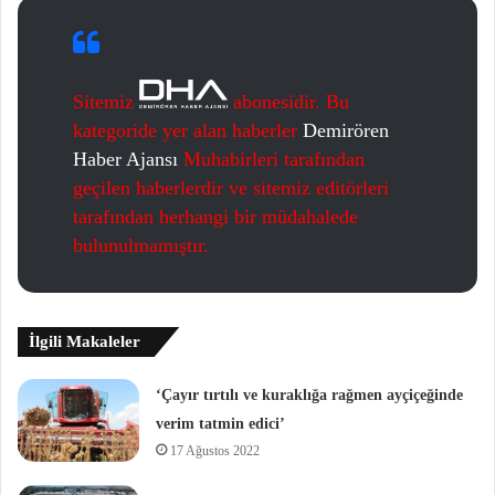
Sitemiz
abonesidir. Bu
kategoride yer alan haberler
Demirören
Haber Ajansı
Muhabirleri tarafından
geçilen haberlerdir ve sitemiz editörleri
tarafından herhangi bir müdahalede
bulunulmamıştır.
İlgili Makaleler
‘Çayır tırtılı ve kuraklığa rağmen ayçiçeğinde
verim tatmin edici’
17 Ağustos 2022