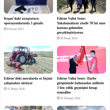
Keşan’daki uyuşturucu
Edirne Valisi Sezer:
operasyonlarında 5 gözaltı
Yakalamaların yüzde 78’ini sınır
hattına gelmeden
8 Kasım 2023
gerçekleştiriyoruz
28 Nisan 2024
Edirne’deki meralarda ot biçimi
Edirne Valisi Sezer: Darbe
çalışmaları sürüyor
girişiminde bulunanlar milletin
3 bin yıllık geçmişini hesap
31 Mayıs 2026
etmediler
16 Temmuz 2024