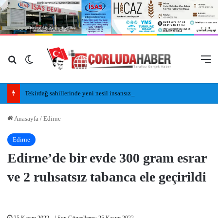
Arama yap ...
Dış görünümü değiştir
M
Tekirdağ sahillerinde yeni nesil insansız cankurtaran araçları görevde
Anasayfa
/
Edirne
Edirne
Edirne’de bir evde 300 gram esrar
ve 2 ruhsatsız tabanca ele geçirildi
25 Kasım 2022
| Son Güncelleme: 25 Kasım 2022