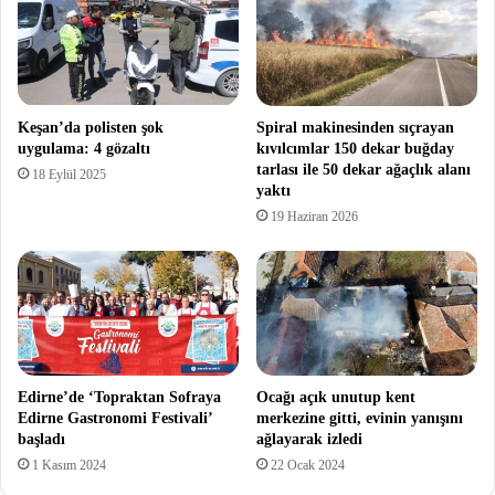
Keşan’da polisten şok
Spiral makinesinden sıçrayan
uygulama: 4 gözaltı
kıvılcımlar 150 dekar buğday
tarlası ile 50 dekar ağaçlık alanı
18 Eylül 2025
yaktı
19 Haziran 2026
Edirne’de ‘Topraktan Sofraya
Ocağı açık unutup kent
Edirne Gastronomi Festivali’
merkezine gitti, evinin yanışını
başladı
ağlayarak izledi
1 Kasım 2024
22 Ocak 2024