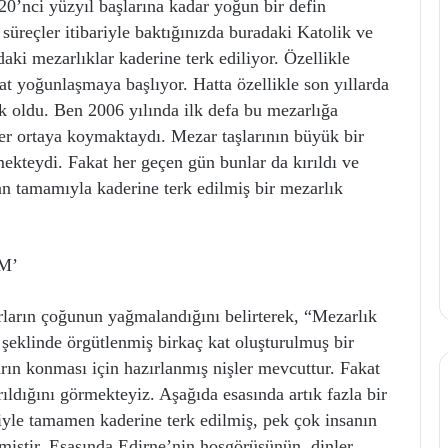
20’nci yüzyıl başlarına kadar yoğun bir defin
süreçler itibariyle baktığınızda buradaki Katolik ve
ki mezarlıklar kaderine terk ediliyor. Özellikle
at yoğunlaşmaya başlıyor. Hatta özellikle son yıllarda
k oldu. Ben 2006 yılında ilk defa bu mezarlığa
er ortaya koymaktaydı. Mezar taşlarının büyük bir
ekteydi. Fakat her geçen gün bunlar da kırıldı ve
n tamamıyla kaderine terk edilmiş bir mezarlık
M’
rların çoğunun yağmalandığını belirterek, “Mezarlık
 şeklinde örgütlenmiş birkaç kat oluşturulmuş bir
arın konması için hazırlanmış nişler mevcuttur. Fakat
arıldığını görmekteyiz. Aşağıda esasında artık fazla bir
yle tamamen kaderine terk edilmiş, pek çok insanın
lmiştir. Esasında Edirne’nin hoşgörüsünün, dinler