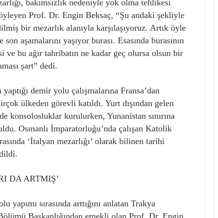
zarlığı, bakımsızlık nedeniyle yok olma tehlikesi
söyleyen Prof. Dr. Engin Beksaç, “Şu andaki şekliyle
lmiş bir mezarlık alanıyla karşılaşıyoruz. Artık öyle
de son aşamalarını yaşıyor burası. Esasında burasının
 ve bu ağır tahribatın ne kadar geç olursa olsun bir
nması şart” dedi.
yaptığı demir yolu çalışmalarına Fransa’dan
rçok ülkeden görevli katıldı. Yurt dışından gelen
de konsolosluklar kurulurken, Yunanistan sınırına
ruldu. Osmanlı İmparatorluğu’nda çalışan Katolik
rasında ‘İtalyan mezarlığı’ olarak bilinen tarihi
ildi.
RI DA ARTMIŞ’
lu yapımı sırasında arttığını anlatan Trakya
i Bölümü Başkanlığından emekli olan Prof. Dr. Engin