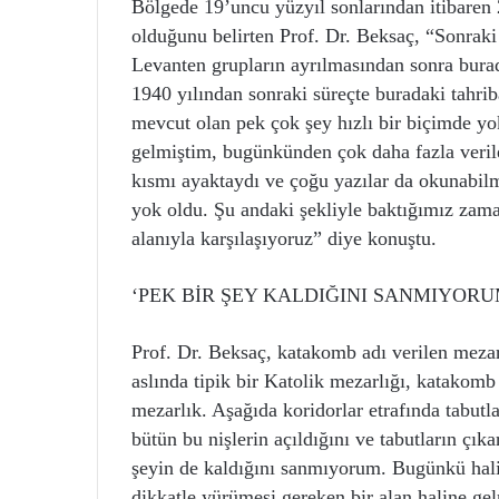
Bölgede 19’uncu yüzyıl sonlarından itibaren 
olduğunu belirten Prof. Dr. Beksaç, “Sonraki 
Levanten grupların ayrılmasından sonra burada
1940 yılından sonraki süreçte buradaki tahrib
mevcut olan pek çok şey hızlı bir biçimde yo
gelmiştim, bugünkünden çok daha fazla veril
kısmı ayaktaydı ve çoğu yazılar da okunabilm
yok oldu. Şu andaki şekliyle baktığımız zama
alanıyla karşılaşıyoruz” diye konuştu.
‘PEK BİR ŞEY KALDIĞINI SANMIYORU
Prof. Dr. Beksaç, katakomb adı verilen meza
aslında tipik bir Katolik mezarlığı, katakomb
mezarlık. Aşağıda koridorlar etrafında tabutl
bütün bu nişlerin açıldığını ve tabutların çık
şeyin de kaldığını sanmıyorum. Bugünkü hali
dikkatle yürümesi gereken bir alan haline ge