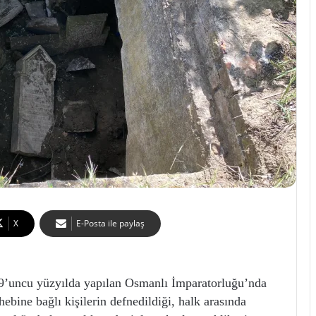
X
E-Posta ile paylaş
ncu yüzyılda yapılan Osmanlı İmparatorluğu’nda
ebine bağlı kişilerin defnedildiği, halk arasında