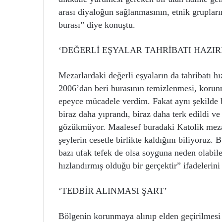
arası diyaloğun sağlanmasının, etnik grupları
burası” diye konuştu.
‘DEĞERLİ EŞYALAR TAHRİBATI HAZI
Mezarlardaki değerli eşyaların da tahribatı h
2006’dan beri burasının temizlenmesi, korunm
epeyce mücadele verdim. Fakat aynı şekilde 
biraz daha yıprandı, biraz daha terk edildi ve
gözükmüyor. Maalesef buradaki Katolik mezarl
şeylerin cesetle birlikte kaldığını biliyoruz.
bazı ufak tefek de olsa soyguna neden olabil
hızlandırmış olduğu bir gerçektir” ifadelerini
‘TEDBİR ALINMASI ŞART’
Bölgenin korunmaya alınıp elden geçirilmesi 