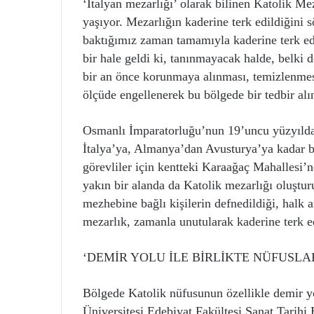
‘İtalyan mezarlığı’ olarak bilinen Katolik Me
yaşıyor. Mezarlığın kaderine terk edildiğini 
baktığımız zaman tamamıyla kaderine terk edi
bir hale geldi ki, tanınmayacak halde, belki 
bir an önce korunmaya alınması, temizlenmesi
ölçüde engellenerek bu bölgede bir tedbir alı
Osmanlı İmparatorluğu’nun 19’uncu yüzyılda 
İtalya’ya, Almanya’dan Avusturya’ya kadar bi
görevliler için kentteki Karaağaç Mahallesi’n
yakın bir alanda da Katolik mezarlığı oluştu
mezhebine bağlı kişilerin defnedildiği, halk a
mezarlık, zamanla unutularak kaderine terk ed
‘DEMİR YOLU İLE BİRLİKTE NÜFUSLA
Bölgede Katolik nüfusunun özellikle demir yo
Üniversitesi Edebiyat Fakültesi Sanat Tarih