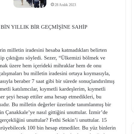
28 Aralık 2023
BİN YILLIK BİR GEÇMİŞİNE SAHİP
in milletin iradesini hesaba katmadıkları belirten
ahip çıktığını söyledi. Sezer, “Ülkemizi bölmek ve
almak üzere hem içerideki mihraklar hem de onu
çalışmaları bu milletin iradesini ortaya koymasıyla,
asıyla beraber 7 saat gibi bir sürede sonuçlandırılmış
metli katılımcılar, kıymetli kardeşlerim, kıymetli
er şeyi hesap ettiler ama hesap etmedikleri, bu
sıdır. Bu milletin değerler üzerinde tanımlanmış bir
in Çanakkale’ye nasıl gittiğini unuttular. İzmir’de
rçekliğini unuttular? Fethi Sekin’i unuttular. 15
üyebilecek 100 bin hesap etmediler. Bu yüz binlerin