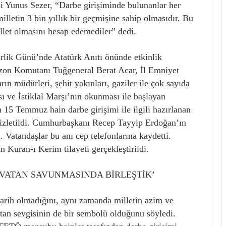
unus Sezer, “Darbe girişiminde bulunanlar her
illetin 3 bin yıllık bir geçmişine sahip olmasıdır. Bu
llet olmasını hesap edemediler” dedi.
lik Günü’nde Atatürk Anıtı önünde etkinlik
izon Komutanı Tuğgeneral Berat Acar, İl Emniyet
 müdürleri, şehit yakınları, gaziler ile çok sayıda
ı ve İstiklal Marşı’nın okunması ile başlayan
 15 Temmuz hain darbe girişimi ile ilgili hazırlanan
ra izletildi. Cumhurbaşkanı Recep Tayyip Erdoğan’ın
Vatandaşlar bu anı cep telefonlarına kaydetti.
 Kuran-ı Kerim tilaveti gerçekleştirildi.
 VATAN SAVUNMASINDA BİRLEŞTİK’
arih olmadığını, aynı zamanda milletin azim ve
atan sevgisinin de bir sembolü olduğunu söyledi.