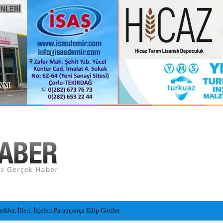
l insansız cankurtaran araçları görevde