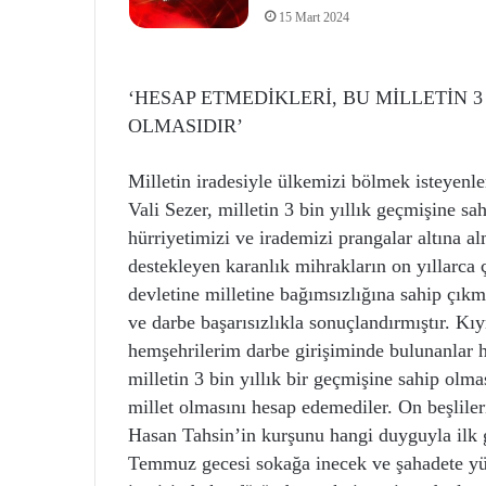
15 Mart 2024
‘HESAP ETMEDİKLERİ, BU MİLLETİN 3 
OLMASIDIR’
Milletin iradesiyle ülkemizi bölmek isteyenler
Vali Sezer, milletin 3 bin yıllık geçmişine s
hürriyetimizi ve irademizi prangalar altına 
destekleyen karanlık mihrakların on yıllarca 
devletine milletine bağımsızlığına sahip çıkm
ve darbe başarısızlıkla sonuçlandırmıştır. Kıy
hemşehrilerim darbe girişiminde bulunanlar h
milletin 3 bin yıllık bir geçmişine sahip olma
millet olmasını hesap edemediler. On beşliler
Hasan Tahsin’in kurşunu hangi duyguyla ilk ge
Temmuz gecesi sokağa inecek ve şahadete yür