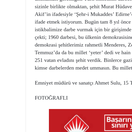
sizinle birlikte olmaktan, şehit Murat Hüdav
Akif’in ifadesiyle ‘Şehr-i Mukaddes’ Edirn
ifade etmek istiyorum. Bugün tam 8 yıl önce
istikbalimize darbe vurmak için bir girişimd
çekti; 1960 darbesi, bu ülkenin demokrasisin
demokrasi şehitlerimiz rahmetli Menderes, Z
Temmuz’da da bu millet ‘yeter’ dedi ve hain
251 vatan evladını şehit verdik. Binlerce gaz
kimse darbelerden medet ummasın. Bu millet
Emniyet müdürü ve sanatçı Ahmet Sulu, 15
FOTOĞRAFLI