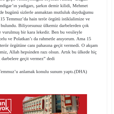
endigar’ın yadigarı, şarkın demir kilidi, Mehmet
e’de bugünü sizlerle anmaktan mutluluk duyduğumu
 15 Temmuz’da hain terör örgütü istiklalimize ve
e bulundu. Biliyorsunuz ülkemiz darbelerden çok
e vurulmuş bir kara lekedir. Ben bu vesileyle
orlu ve Polatkan’ı da rahmetle anıyorum. Ama 15
 terör örgütüne canı pahasına geçit vermedi. O akşam
imiz, Allah hepsinden razı olsun. Artık bu ülkede hiç
 darbelere geçit vermez” dedi
 Temmuz’u anlamak konulu sunum yaptı.(DHA)