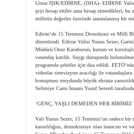
Umut IŞIK/EDİRNE, (DHA)- EDİRNE Valisi Y
şeyi hesap ettiler ama hesap etmedikleri, bu m
milletin değerler üzerinde tanımlanmış bir mi
Edirne’de 15 Temmuz Demokrasi ve Milli Bir
düzenlendi. Edirne Valisi Yunus Sezer, Garn
Müdürü Onur Karaburun, kurum ve kuruluşların
vatandaş katıldı. Saygı duruşunda bulunulmas
programda şehitler için dua edildi. FETÖ’nün
videolar sinevizyon aracılığı ile vatandaşla
konuşması meydanda büyük ekrana yansıtıldı. 
Selimiye Cami İmamı Yusuf Serenli tarafından
‘GENÇ, YAŞLI DEMEDEN HER BİRİMİZ
Vali Yunus Sezer, 15 Temmuz’un sadece bir t
kararlılığını, demokrasiye olan inancını ve v