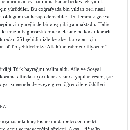
t memurundan ev hanımına kadar herkes tek yürek
i için yürüdüler. Bu coğrafyada bin yıldan beri nasıl
tkun olduğumuzu hesap edemediler. 15 Temmuz gecesi
epimizin yüreğinde bir ateş gibi yanmaktadır. Halis
lletimizin bağımsızlık mücadelesine ne kadar kararlı
 Buradan 251 şehidimizle beraber bu vatan için
an bütün şehitlerimize Allah’tan rahmet diliyorum”
rdiği Türk bayrağını teslim aldı. Aile ve Sosyal
ruma altındaki çocuklar arasında yapılan resim, şiir
 yarışmasında dereceye giren öğrencilere ödülleri
EZ’
konuşmasında hhiç kismenin darbelerden medet
ere geçit vermeyeceğini söyledi. Aksal, “Bugün