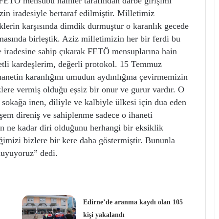
ETÖ mensubu hainler tarafından darbe girişimi
n iradesiyle bertaraf edilmiştir. Milletimiz
klerin karşısında dimdik durmuştur o karanlık gecede
sında birleştik. Aziz milletimizin her bir ferdi bu
e iradesine sahip çıkarak FETÖ mensuplarına hain
etli kardeşlerim, değerli protokol. 15 Temmuz
 ihanetin karanlığını umudun aydınlığına çevirmemizin
lere vermiş olduğu eşsiz bir onur ve gurur vardır. O
a sokağa inen, diliyle ve kalbiyle ülkesi için dua eden
em direniş ve sahiplenme sadece o ihaneti
n ne kadar diri olduğunu herhangi bir eksiklik
imizi bizlere bir kere daha göstermiştir. Bununla
duyuyoruz” dedi.
Edirne’de aranma kaydı olan 105
kişi yakalandı