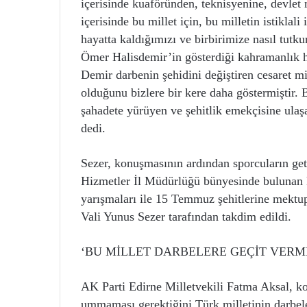
içerisinde kuaföründen, teknisyenine, devle
içerisinde bu millet için, bu milletin istiklal
hayatta kaldığımızı ve birbirimize nasıl tu
Ömer Halisdemir’in gösterdiği kahramanlık h
Demir darbenin şehidini değiştiren cesaret mi
olduğunu bizlere bir kere daha göstermiştir.
şahadete yürüyen ve şehitlik emekçisine ulaş
dedi.
Sezer, konuşmasının ardından sporcuların geti
Hizmetler İl Müdürlüğü bünyesinde bulunan ko
yarışmaları ile 15 Temmuz şehitlerine mektup
Vali Yunus Sezer tarafından takdim edildi.
‘BU MİLLET DARBELERE GEÇİT VERM
AK Parti Edirne Milletvekili Fatma Aksal, 
ummaması gerektiğini Türk milletinin darbel