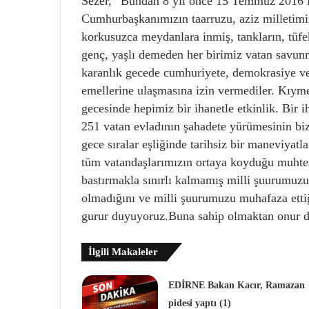
Sezer, “Bundan 8 yıl önce 15 Temmuz 2016 F
Cumhurbaşkanımızın taarruzu, aziz milletimizi
korkusuzca meydanlara inmiş, tankların, tüfe
genç, yaşlı demeden her birimiz vatan savunma
karanlık gecede cumhuriyete, demokrasiye v
emellerine ulaşmasına izin vermediler. Kıym
gecesinde hepimiz bir ihanetle etkinlik. Bir
251 vatan evladının şahadete yürümesinin biz
gece sıralar eşliğinde tarihsiz bir maneviyatl
tüm vatandaşlarımızın ortaya koyduğu muhteş
bastırmakla sınırlı kalmamış milli şuurumuzu
olmadığını ve milli şuurumuzu muhafaza ettiğ
gurur duyuyoruz.Buna sahip olmaktan onur 
İlgili Makaleler
EDİRNE Bakan Kacır, Ramazan
pidesi yaptı (1)