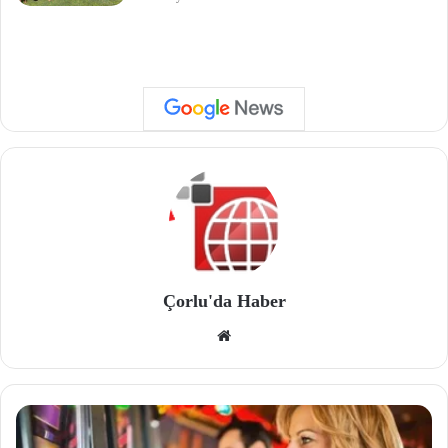
Çorlu'da Haber
We
b
site
si