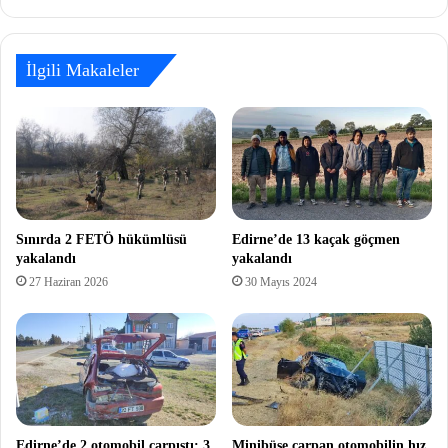
İlgili Makaleler
Sınırda 2 FETÖ hükümlüsü
Edirne’de 13 kaçak göçmen
yakalandı
yakalandı
27 Haziran 2026
30 Mayıs 2024
Edirne’de 2 otomobil çarpıştı; 3
Minibüse çarpan otomobilin hız