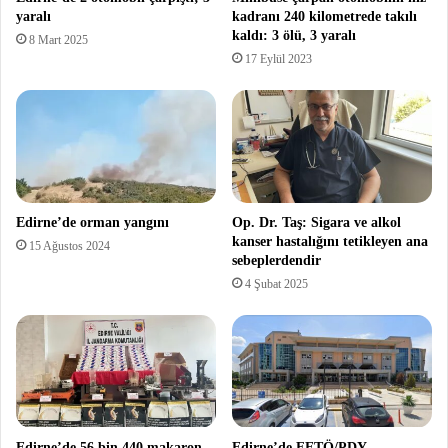
yaralı
kadranı 240 kilometrede takılı
kaldı: 3 ölü, 3 yaralı
8 Mart 2025
17 Eylül 2023
Edirne’de orman yangını
Op. Dr. Taş: Sigara ve alkol
kanser hastalığını tetikleyen ana
15 Ağustos 2024
sebeplerdendir
4 Şubat 2025
Edirne’de 56 bin 440 makaron
Edirne’de FETÖ/PDY