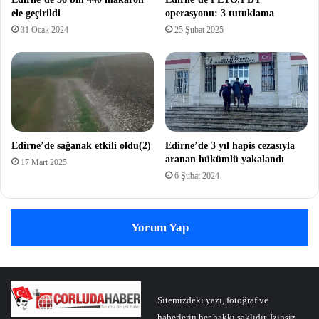
ele geçirildi
operasyonu: 3 tutuklama
31 Ocak 2024
25 Şubat 2025
Edirne’de sağanak etkili oldu(2)
Edirne’de 3 yıl hapis cezasıyla
aranan hükümlü yakalandı
17 Mart 2025
6 Şubat 2024
Yorum Yap
Sitemizdeki yazı, fotoğraf ve
haberlerin her hakkı saklıdır. İzinsiz