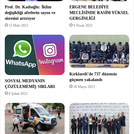
Prof. Dr. Kadıoğlu: İklim
ERGENE BELEDİYE
değişikliği afetlerin sayısı ve
MECLİSİNDE RASİM YÜKSEL
süresini artırıyor
GERGİNLİĞİ
15 Mart 2023
9 Nisan 2025
Kırklareli’de 737 düzensiz
göçmen yakalandı
SOSYAL MEDYANIN
ÇÖZÜLEMEMİŞ SIRLARI
18 Mayıs 2023
6 Şubat 2022