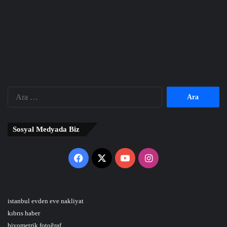
Arama:
Sosyal Medyada Biz
Facebook
X
YouTube
Instagram
istanbul evden eve nakliyat
kıbrıs haber
biyometrik fotoğraf