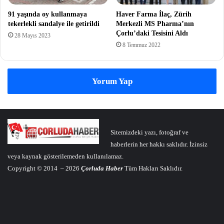
91 yaşında oy kullanmaya
Haver Farma İlaç, Zürih
tekerlekli sandalye ile getirildi
Merkezli MS Pharma’nın
Çorlu’daki Tesisini Aldı
28 Mayıs 2023
8 Temmuz 2022
Yorum Yap
Sitemizdeki yazı, fotoğraf ve
haberlerin her hakkı saklıdır. İzinsiz
veya kaynak gösterilemeden kullanılamaz.
Copyright © 2014 – 2026
Çorluda Haber
Tüm Hakları Saklıdır.