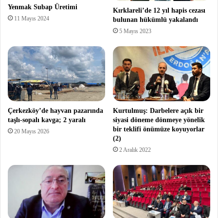
Yenmak Subap Üretimi
Kırklareli’de 12 yıl hapis cezası
11 Mayıs 2024
bulunan hükümlü yakalandı
5 Mayıs 2023
Çerkezköy’de hayvan pazarında
Kurtulmuş: Darbelere açık bir
taşlı-sopalı kavga; 2 yaralı
siyasi döneme dönmeye yönelik
bir teklifi önümüze koyuyorlar
20 Mayıs 2026
(2)
2 Aralık 2022