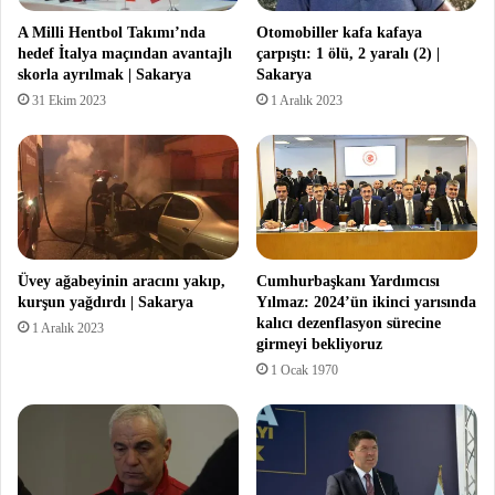
A Milli Hentbol Takımı’nda
Otomobiller kafa kafaya
hedef İtalya maçından avantajlı
çarpıştı: 1 ölü, 2 yaralı (2) |
skorla ayrılmak | Sakarya
Sakarya
31 Ekim 2023
1 Aralık 2023
Üvey ağabeyinin aracını yakıp,
Cumhurbaşkanı Yardımcısı
kurşun yağdırdı | Sakarya
Yılmaz: 2024’ün ikinci yarısında
kalıcı dezenflasyon sürecine
1 Aralık 2023
girmeyi bekliyoruz
1 Ocak 1970