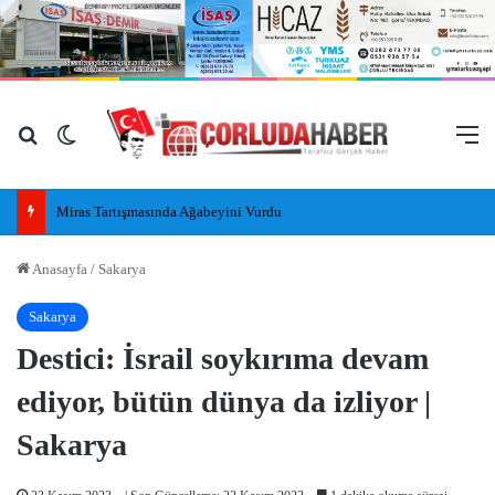
Arama yap ...
Dış görünümü değiştir
M
Miras Tartışmasında Ağabeyini Vurdu
Anasayfa
/
Sakarya
Sakarya
Destici: İsrail soykırıma devam
ediyor, bütün dünya da izliyor |
Sakarya