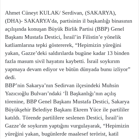
Ahmet Cüneyt KULAK/ Serdivan, (SAKARYA),
(DHA)- SAKARYA’da, partisinin il başkanlığı binasının
açılışında konuşan Büyük Birlik Partisi (BBP) Genel
Başkanı Mustafa Destici, İsrail’in Filistin’e yönelik
katliamlarına tepki göstererek, “Hepimizin yüreğini
yakan, Gazze’deki saldırılarda bugüne kadar 13 binden
fazla masum sivil hayatını kaybetti. İsrail soykırım
yapmaya devam ediyor ve bütün dünyada bunu izliyor”
dedi.
BBP’nin Sakarya’nın Sedirvan ilçesindeki Muhsin
Yazıcıoğlu Bulvarı’ndaki ‘İl Başkanlığı’nın açılış
törenine, BBP Genel Başkanı Mustafa Destici, Sakarya
Büyükşehir Belediye Başkanı Ekrem Yüce ile partililer
katıldı. Törende partililere seslenen Destici, İsrail’in
Gazze’de soykırım yaptığını vurgulayarak, “Hepimizin
yüreğini yakan, bugünlerde maalesef terörist, katil