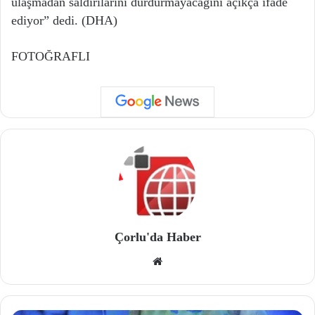
ulaşmadan saldırılarını durdurmayacağını açıkça ifade
ediyor” dedi. (DHA)
FOTOĞRAFLI
Çorlu'da Haber
We
b
site
si