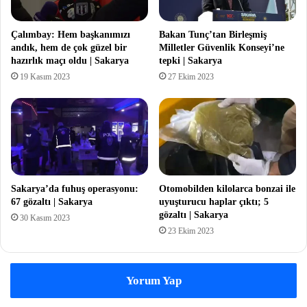
Çalımbay: Hem başkanımızı
Bakan Tunç’tan Birleşmiş
andık, hem de çok güzel bir
Milletler Güvenlik Konseyi’ne
hazırlık maçı oldu | Sakarya
tepki | Sakarya
19 Kasım 2023
27 Ekim 2023
Sakarya’da fuhuş operasyonu:
Otomobilden kilolarca bonzai ile
67 gözaltı | Sakarya
uyuşturucu haplar çıktı; 5
gözaltı | Sakarya
30 Kasım 2023
23 Ekim 2023
Yorum Yap