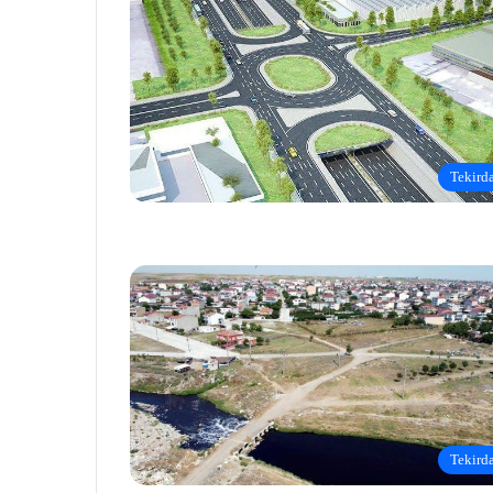
Tekird
Tekird