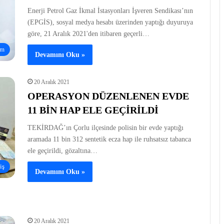
Enerji Petrol Gaz İkmal İstasyonları İşveren Sendikası’nın
(EPGİS), sosyal medya hesabı üzerinden yaptığı duyuruya
göre, 21 Aralık 2021'den itibaren geçerli…
am
Devamını Oku »
20 Aralık 2021
OPERASYON DÜZENLENEN EVDE
11 BİN HAP ELE GEÇİRİLDİ
TEKİRDAĞ’ın Çorlu ilçesinde polisin bir evde yaptığı
aramada 11 bin 312 sentetik ecza hap ile ruhsatsız tabanca
ele geçirildi, gözaltına…
iş
Devamını Oku »
20 Aralık 2021