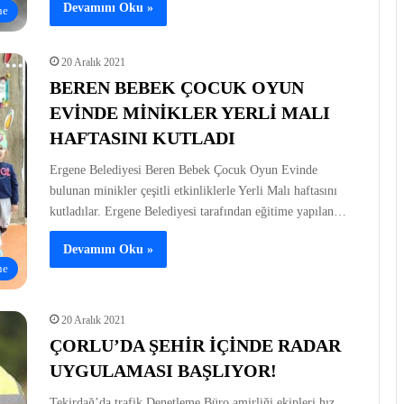
Devamını Oku »
ne
20 Aralık 2021
BEREN BEBEK ÇOCUK OYUN
EVİNDE MİNİKLER YERLİ MALI
HAFTASINI KUTLADI
Ergene Belediyesi Beren Bebek Çocuk Oyun Evinde
bulunan minikler çeşitli etkinliklerle Yerli Malı haftasını
kutladılar. Ergene Belediyesi tarafından eğitime yapılan…
Devamını Oku »
ne
20 Aralık 2021
ÇORLU’DA ŞEHİR İÇİNDE RADAR
UYGULAMASI BAŞLIYOR!
Tekirdağ’da trafik Denetleme Büro amirliği ekipleri hız