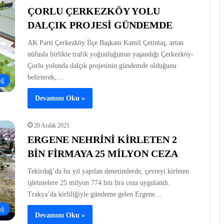
ÇORLU ÇERKEZKÖY YOLU
DALÇIK PROJESİ GÜNDEMDE
AK Parti Çerkezköy İlçe Başkanı Kamil Çetintaş, artan
nüfusla birlikte trafik yoğunluğunun yaşandığı Çerkezköy-
Çorlu yolunda dalçık projesinin gündemde olduğunu
belirterek,…
ağ
Devamını Oku »
20 Aralık 2021
ERGENE NEHRİNİ KİRLETEN 2
BİN FİRMAYA 25 MİLYON CEZA
Tekirdağ’da bu yıl yapılan denetimlerde, çevreyi kirleten
işletmelere 25 milyon 774 bin lira ceza uygulandı.
Trakya’da kirliliğiyle gündeme gelen Ergene…
ağ
Devamını Oku »