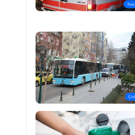
Asay
Çor