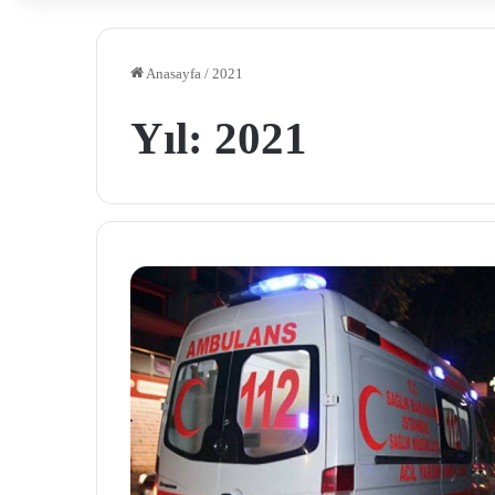
Anasayfa
/
2021
Yıl:
2021