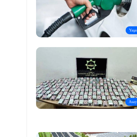
Yaş
Asay