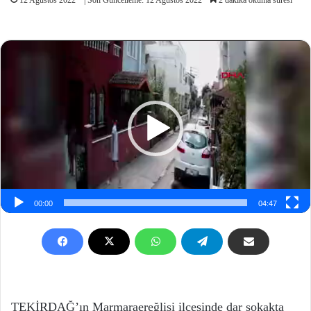
Video
oynatıcı
00:00
04:47
TEKİRDAĞ’ın Marmaraereğlisi ilçesinde dar sokakta