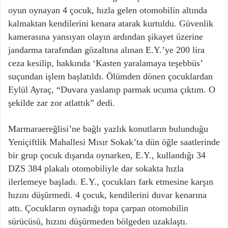
oyun oynayan 4 çocuk, hızla gelen otomobilin altında
kalmaktan kendilerini kenara atarak kurtuldu. Güvenlik
kamerasına yansıyan olayın ardından şikayet üzerine
jandarma tarafından gözaltına alınan E.Y.’ye 200 lira
ceza kesilip, hakkında ‘Kasten yaralamaya teşebbüs’
suçundan işlem başlatıldı. Ölümden dönen çocuklardan
Eylül Ayraç, “Duvara yaslanıp parmak ucuma çıktım. O
şekilde zar zor atlattık” dedi.
Marmaraereğlisi’ne bağlı yazlık konutların bulunduğu
Yeniçiftlik Mahallesi Mısır Sokak’ta dün öğle saatlerinde
bir grup çocuk dışarıda oynarken, E.Y., kullandığı 34
DZS 384 plakalı otomobiliyle dar sokakta hızla
ilerlemeye başladı. E.Y., çocukları fark etmesine karşın
hızını düşürmedi. 4 çocuk, kendilerini duvar kenarına
attı. Çocukların oynadığı topa çarpan otomobilin
sürücüsü, hızını düşürmeden bölgeden uzaklaştı.