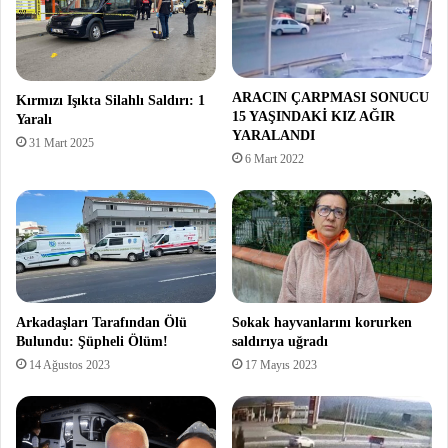
ARACIN ÇARPMASI SONUCU
Kırmızı Işıkta Silahlı Saldırı: 1
15 YAŞINDAKİ KIZ AĞIR
Yaralı
YARALANDI
31 Mart 2025
6 Mart 2022
Arkadaşları Tarafından Ölü
Sokak hayvanlarını korurken
Bulundu: Şüpheli Ölüm!
saldırıya uğradı
14 Ağustos 2023
17 Mayıs 2023