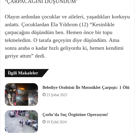
‘ÇARPACAĞINI DÜŞÜNDÜM’
Olayın ardından çocuklar ve aileleri, yaşadıkları korkuyu
anlattı. Çocuklardan Ela Yıldırım (12) “Kesinlikle
çarpacağını düşündüm ben. Hemen önce bir topu
tekmeledim. O tarafa geçeyim diye düşündüm. Ama
sonra araba o kadar hızlı geliyordu ki, hemen kendimi
geriye attım” dedi.
İlgili Makaleler
Belediye Otobüsü İle Motosiklet Çarpıştı: 1 Ölü
23 Şubat 2025
Çorlu’da Suç Örgütüne Operasyon!
19 Eylül 2024