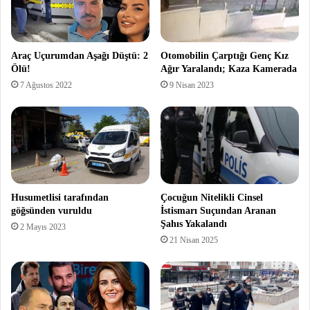
Araç Uçurumdan Aşağı Düştü: 2
Otomobilin Çarptığı Genç Kız
Ölü!
Ağır Yaralandı; Kaza Kamerada
7 Ağustos 2022
9 Nisan 2023
Husumetlisi tarafından
Çocuğun Nitelikli Cinsel
göğsünden vuruldu
İstismarı Suçundan Aranan
Şahıs Yakalandı
2 Mayıs 2023
21 Nisan 2025