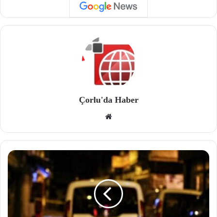
Çorlu'da Haber
We
b
site
si