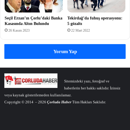
Tekirdağ’da fuhuş operasyonu:
Seçil Erzan’ın Çorlu’daki Banka
5 gözaltı
Kasasında Altın Bulundu
22 Mart 2022
26 Kasım 2023
Yorum Yap
Sitemizdeki yazı, fotoğraf ve
haberlerin her hakkı saklıdır. İzinsiz
veya kaynak gösterilemeden kullanılamaz.
Copyright © 2014 – 2026
Çorluda Haber
Tüm Hakları Saklıdır.