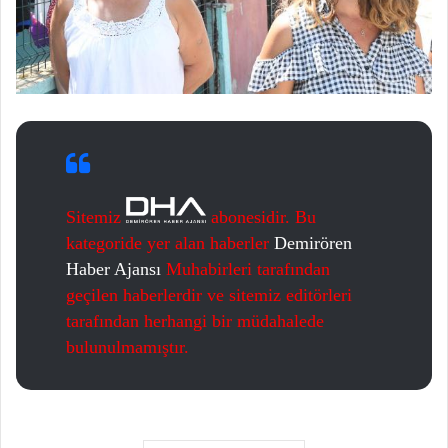
Sitemiz
abonesidir. Bu
kategoride yer alan haberler
Demirören
Haber Ajansı
Muhabirleri tarafından
geçilen haberlerdir ve sitemiz editörleri
tarafından herhangi bir müdahalede
bulunulmamıştır.