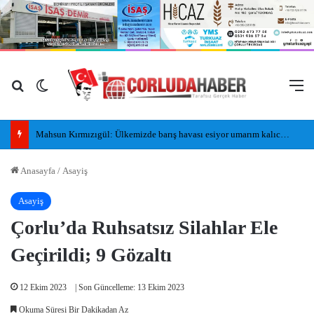
Arama yap ...
Dış görünümü değiştir
M
Mahsun Kırmızıgül: Ülkemizde barış havası esiyor umarım kalıcı olur, umarım yapıcı olur
Anasayfa
/
Asayiş
Asayiş
Çorlu’da Ruhsatsız Silahlar Ele
Geçirildi; 9 Gözaltı
12 Ekim 2023
| Son Güncelleme: 13 Ekim 2023
Okuma Süresi Bir Dakikadan Az