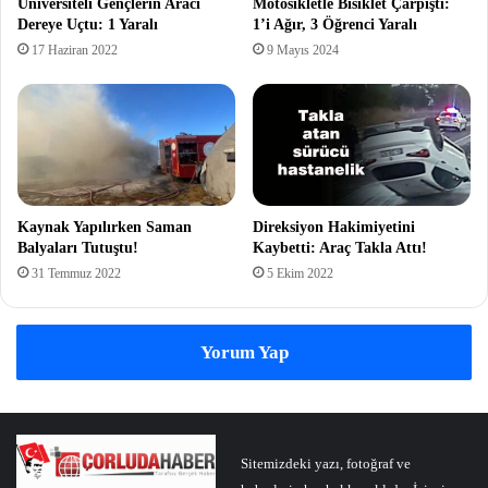
Üniversiteli Gençlerin Aracı
Motosikletle Bisiklet Çarpıştı:
Dereye Uçtu: 1 Yaralı
1’i Ağır, 3 Öğrenci Yaralı
17 Haziran 2022
9 Mayıs 2024
Kaynak Yapılırken Saman
Direksiyon Hakimiyetini
Balyaları Tutuştu!
Kaybetti: Araç Takla Attı!
31 Temmuz 2022
5 Ekim 2022
Yorum Yap
Sitemizdeki yazı, fotoğraf ve