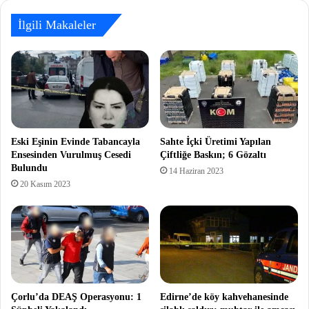
İlgili Makaleler
Eski Eşinin Evinde Tabancayla
Sahte İçki Üretimi Yapılan
Ensesinden Vurulmuş Cesedi
Çiftliğe Baskın; 6 Gözaltı
Bulundu
14 Haziran 2023
20 Kasım 2023
Çorlu’da DEAŞ Operasyonu: 1
Edirne’de köy kahvehanesinde