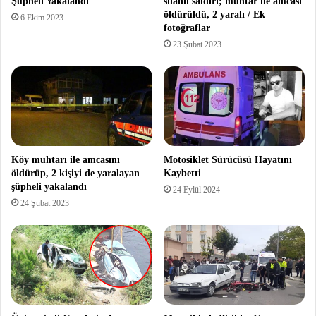
Şüpheli Yakalandı
silahlı saldırı; muhtar ile amcası
öldürüldü, 2 yaralı / Ek
6 Ekim 2023
fotoğraflar
23 Şubat 2023
Köy muhtarı ile amcasını
Motosiklet Sürücüsü Hayatını
öldürüp, 2 kişiyi de yaralayan
Kaybetti
şüpheli yakalandı
24 Eylül 2024
24 Şubat 2023