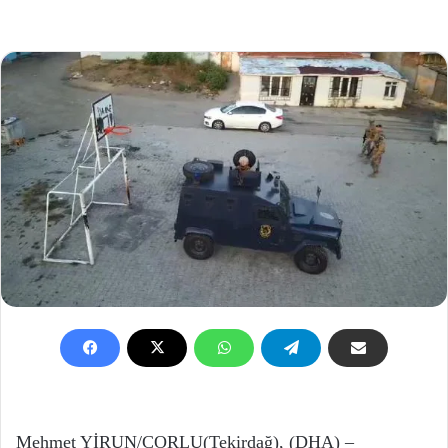
Mehmet YİRUN/ÇORLU(Tekirdağ), (DHA) –