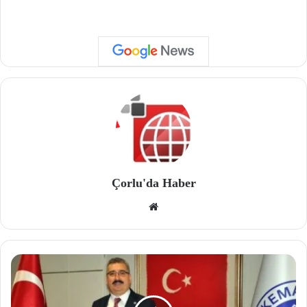
Çorlu'da Haber
We
b
site
si