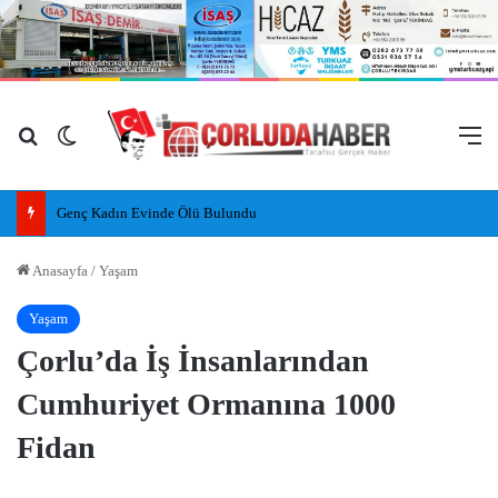
Arama yap ...
Dış görünümü değiştir
M
Genç Kadın Evinde Ölü Bulundu
Anasayfa
/
Yaşam
Yaşam
Çorlu’da İş İnsanlarından
Cumhuriyet Ormanına 1000
Fidan