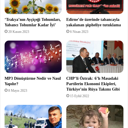
‘Trakya’nın Ayçiçeği Tohumları,
Edirne’de üzerinde tabancayla
Yabancı Tohumlar Kadar İyi’
yakalanan şüpheliye tutuklama
20 Kasım 2023
6 Nisan 2023
MP3 Dönüştürme Nedir ve Nasıl
CHP’li Öztrak: 6’lı Masadaki
Yapılır?
Partilerin Ekonomi Ekipleri,
Türkiye’nin Rüya Takımı Gibi
8 Mayıs 2023
15 Eylül 2022