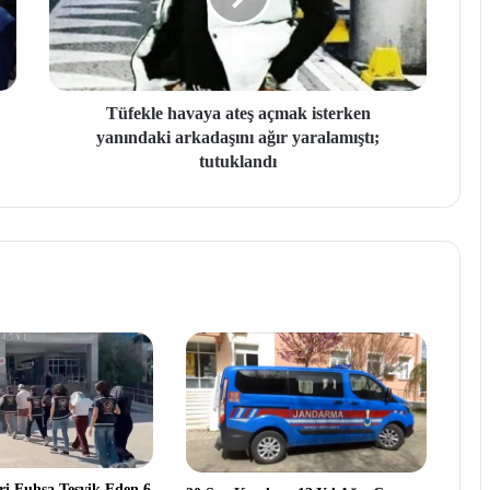
Tüfekle havaya ateş açmak isterken
yanındaki arkadaşını ağır yaralamıştı;
tutuklandı
eri Fuhşa Teşvik Eden 6