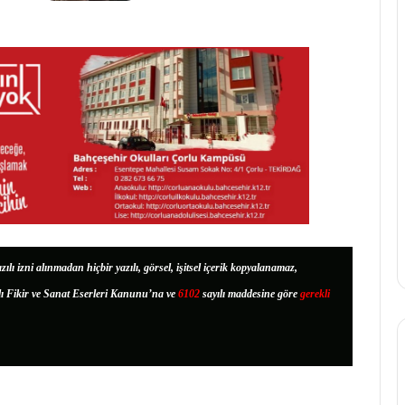
zılı izni alınmadan hiçbir yazılı, görsel, işitsel içerik kopyalanamaz,
lı Fikir ve Sanat Eserleri Kanunu’na ve
6102
sayılı maddesine göre
gerekli