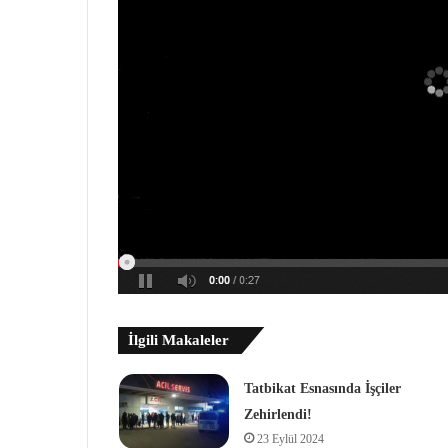
İlgili Makaleler
Tatbikat Esnasında İşçiler
Zehirlendi!
23 Eylül 2024