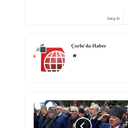
Takip Et
Çorlu'da Haber
We
b
site
si