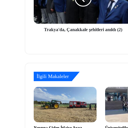
Trakya'da, Çanakkale şehitleri anıldı (2)
İlgili Makaleler
Yangına Giden İtfaiye Aracı
Üniversitelil