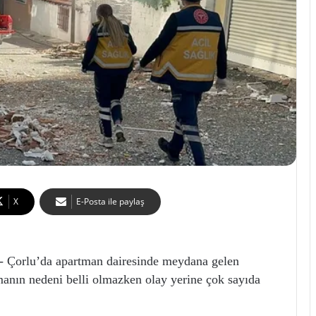
X
E-Posta ile paylaş
orlu’da apartman dairesinde meydana gelen
manın nedeni belli olmazken olay yerine çok sayıda