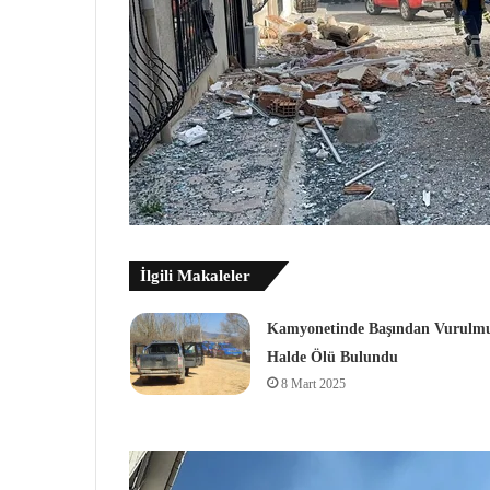
İlgili Makaleler
Kamyonetinde Başından Vurulm
Halde Ölü Bulundu
8 Mart 2025