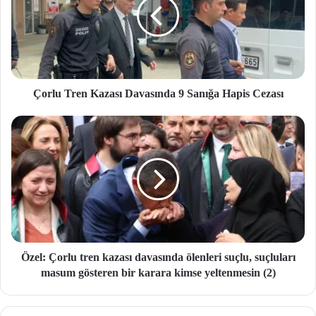
Çorlu Tren Kazası Davasında 9 Sanığa Hapis Cezası
Özel: Çorlu tren kazası davasında ölenleri suçlu, suçluları
masum gösteren bir karara kimse yeltenmesin (2)