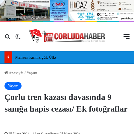
Arama yap ...
Dış görünümü değiştir
M
Mahsun Kırmızıgül: Ülkemizde barış havası esiyor umarım kalıcı olur, umarım yapıcı olur
Anasayfa
/
Yaşam
Yaşam
Çorlu tren kazası davasında 9
sanığa hapis cezası/ Ek fotoğraflar
25 Nisan 2024
| Son Güncelleme: 25 Nisan 2024