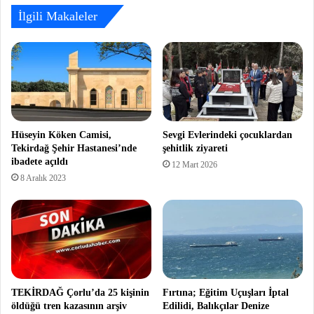
İlgili Makaleler
Hüseyin Köken Camisi,
Sevgi Evlerindeki çocuklardan
Tekirdağ Şehir Hastanesi’nde
şehitlik ziyareti
ibadete açıldı
12 Mart 2026
8 Aralık 2023
TEKİRDAĞ Çorlu’da 25 kişinin
Fırtına; Eğitim Uçuşları İptal
öldüğü tren kazasının arşiv
Edilidi, Balıkçılar Denize