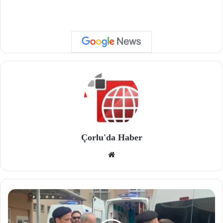
Çorlu'da Haber
We
b
site
si