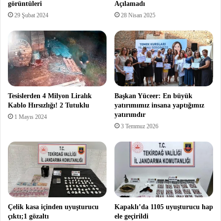
görüntüleri
Açılamadı
29 Şubat 2024
28 Nisan 2025
Tesislerden 4 Milyon Liralık
Başkan Yüceer: En büyük
Kablo Hırsızlığı! 2 Tutuklu
yatırımımız insana yaptığımız
yatırımdır
1 Mayıs 2024
3 Temmuz 2026
Çelik kasa içinden uyuşturucu
Kapaklı’da 1105 uyuşturucu hap
çıktı;1 gözaltı
ele geçirildi