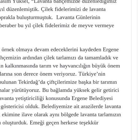
 Rasim Yüksel, “Lavanta bahçemizde düzenlediğimiz
ıl düzenlemiştik. Çilek fidelerimizi de lavanta
oprakla buluşturmuştuk. Lavanta Günlerinin
 beraber bu yıl çilek fidelerimiz de meyve vermeye
ine örnek olmaya devam edeceklerini kaydeden Ergene
hçemizin ardından çilek tarlamızı da tamamladık ve
in kalkınmasında tarım ve hayvancılığın büyük önem
kalarına son derece önem veriyoruz. Türkiye’nin
lunan Tekirdağ’da çiftçilerimize başka bir tarımın
lar yürütüyoruz. Bu bağlamda yüksek gelir getirici
lavanta yetiştiriciliği konusunda Ergene Belediyesi
göstericisi olduk. Belediyemize ait arazilerde lavanta
 ekimine ilave olarak aynı bölgede lavanta tarlamızın
ı oluşturduk. Emeği geçen herkese teşekkür