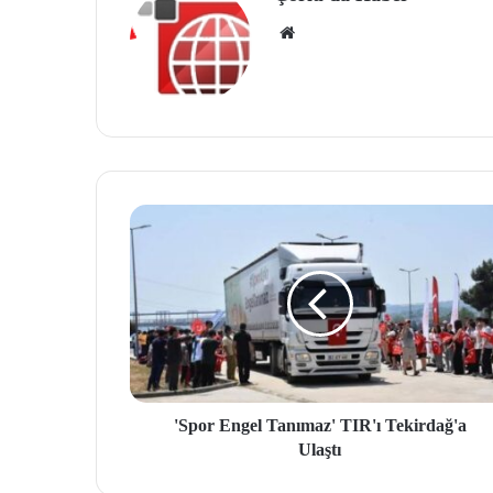
We
b
site
si
'Spor Engel Tanımaz' TIR'ı Tekirdağ'a
Ulaştı