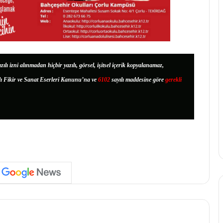
zılı izni alınmadan hiçbir yazılı, görsel, işitsel içerik kopyalanamaz,
lı Fikir ve Sanat Eserleri Kanunu’na ve
6102
sayılı maddesine göre
gerekli