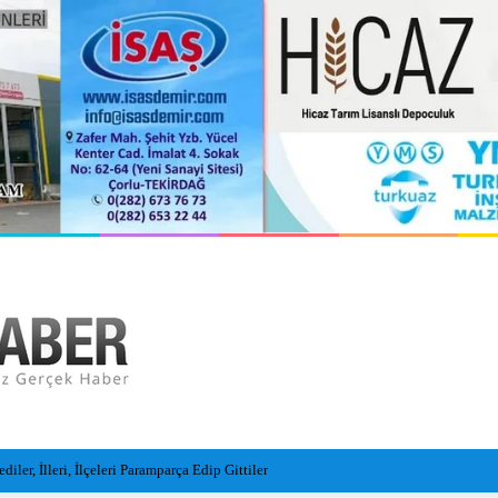
l insansız cankurtaran araçları görevde