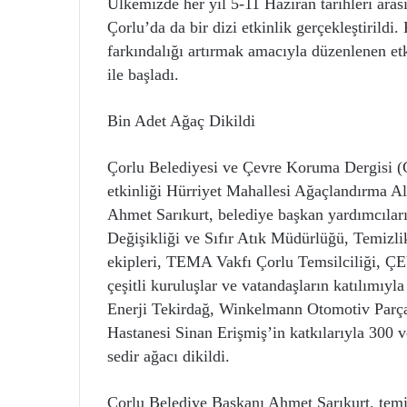
Ülkemizde her yıl 5-11 Haziran tarihleri ar
Çorlu’da da bir dizi etkinlik gerçekleştirildi
farkındalığı artırmak amacıyla düzenlenen etk
ile başladı.
Bin Adet Ağaç Dikildi
Çorlu Belediyesi ve Çevre Koruma Dergisi (
etkinliği Hürriyet Mahallesi Ağaçlandırma Al
Ahmet Sarıkurt, belediye başkan yardımcıları
Değişikliği ve Sıfır Atık Müdürlüğü, Temizl
ekipleri, TEMA Vakfı Çorlu Temsilciliği, ÇE
çeşitli kuruluşlar ve vatandaşların katılımıy
Enerji Tekirdağ, Winkelmann Otomotiv Parçal
Hastanesi Sinan Erişmiş’in katkılarıyla 300 
sedir ağacı dikildi.
Çorlu Belediye Başkanı Ahmet Sarıkurt, temi