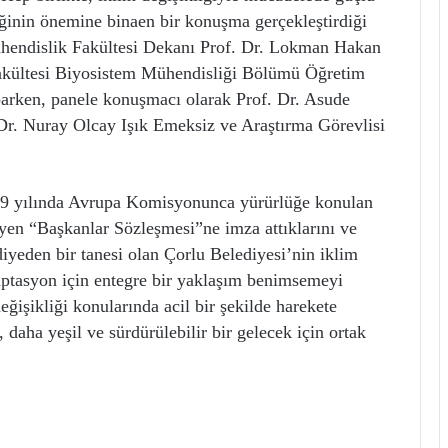
kliğinin önemine binaen bir konuşma gerçekleştirdiği
hendislik Fakültesi Dekanı Prof. Dr. Lokman Hakan
akültesi Biyosistem Mühendisliği Bölümü Öğretim
arken, panele konuşmacı olarak Prof. Dr. Asude
Dr. Nuray Olcay Işık Emeksiz ve Araştırma Görevlisi
019 yılında Avrupa Komisyonunca yürürlüğe konulan
leyen “Başkanlar Sözleşmesi”ne imza attıklarını ve
yeden bir tanesi olan Çorlu Belediyesi’nin iklim
adaptasyon için entegre bir yaklaşım benimsemeyi
eğişikliği konularında acil bir şekilde harekete
 daha yeşil ve sürdürülebilir bir gelecek için ortak