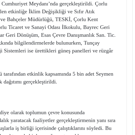
e Cumhuriyet Meydanı’nda gerçekleştirildi. Çorlu
en etkinliğe İklim Değişikliği ve Sıfır Atık
k ve Bahçeler Müdürlüğü, TESKİ, Çorlu Kent
lu Ticaret ve Sanayi Odası İlkokulu, Bayrec Geri
r Geri Dönüşüm, Esas Çevre Danışmanlık San. Tic.
hakkında bilgilendirmelerde bulunurken, Tunçay
Sistemleri ise ürettikleri güneş panelleri ve rüzgâr
 tarafından etkinlik kapsamında 5 bin adet Seymen
 dağıtımı gerçekleştirildi.
ediye olarak toplumun çevre konusunda
alık yaratacak faaliyetler gerçekleştirmenin yanı sıra
rla iş birliği içerisinde çalıştıklarını söyledi. Bu