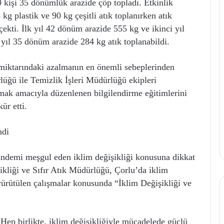
 kişi 35 dönümlük arazide çöp topladı. Etkinlik
g plastik ve 90 kg çeşitli atık toplanırken atık
ekti. İlk yıl 42 dönüm arazide 555 kg ve ikinci yıl
yıl 35 dönüm arazide 284 kg atık toplanabildi.
miktarındaki azalmanın en önemli sebeplerinden
rlüğü ile Temizlik İşleri Müdürlüğü ekipleri
mak amacıyla düzenlenen bilgilendirme eğitimlerini
ür etti.
ndi
demi meşgul eden iklim değişikliği konusuna dikkat
kliği ve Sıfır Atık Müdürlüğü, Çorlu’da iklim
e yürütülen çalışmalar konusunda “İklim Değişikliği ve
ep birlikte, iklim değişikliğiyle mücadelede güçlü