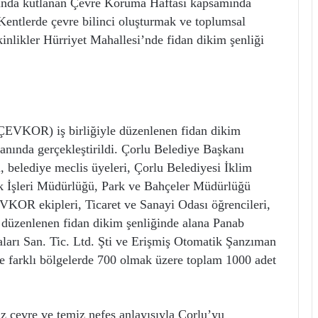
asında kutlanan Çevre Koruma Haftası kapsamında
. Kentlerde çevre bilinci oluşturmak ve toplumsal
inlikler Hürriyet Mahallesi’nde fidan dikim şenliği
ÇEVKOR) iş birliğiyle düzenlenen fidan dikim
anında gerçekleştirildi. Çorlu Belediye Başkanı
, belediye meclis üyeleri, Çorlu Belediyesi İklim
ik İşleri Müdürlüğü, Park ve Bahçeler Müdürlüğü
VKOR ekipleri, Ticaret ve Sanayi Odası öğrencileri,
la düzenlenen fidan dikim şenliğinde alana Panab
arı San. Tic. Ltd. Şti ve Erişmiş Otomatik Şanzıman
ve farklı bölgelerde 700 olmak üzere toplam 1000 adet
z çevre ve temiz nefes anlayışıyla Çorlu’yu