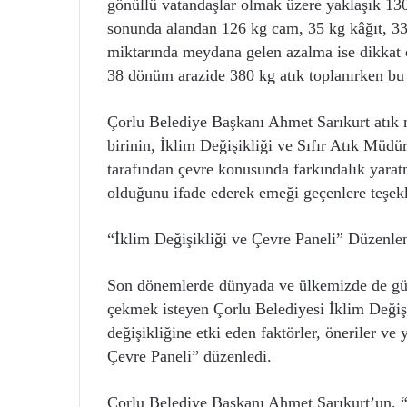
gönüllü vatandaşlar olmak üzere yaklaşık 130
sonunda alandan 126 kg cam, 35 kg kâğıt, 33 k
miktarında meydana gelen azalma ise dikkat ç
38 dönüm arazide 380 kg atık toplanırken bu 
Çorlu Belediye Başkanı Ahmet Sarıkurt atık 
birinin, İklim Değişikliği ve Sıfır Atık Müdü
tarafından çevre konusunda farkındalık yarat
olduğunu ifade ederek emeği geçenlere teşekk
“İklim Değişikliği ve Çevre Paneli” Düzenle
Son dönemlerde dünyada ve ülkemizde de gün
çekmek isteyen Çorlu Belediyesi İklim Değişi
değişikliğine etki eden faktörler, öneriler v
Çevre Paneli” düzenledi.
Çorlu Belediye Başkanı Ahmet Sarıkurt’un, “H