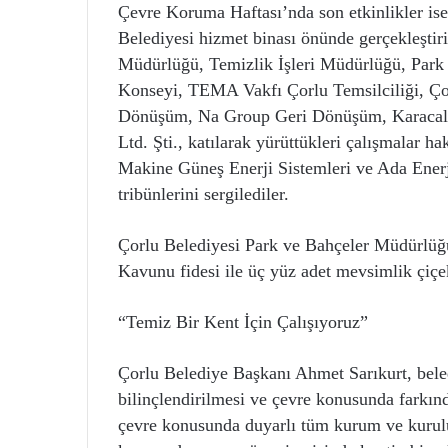
Çevre Koruma Haftası’nda son etkinlikler is
Belediyesi hizmet binası önünde gerçekleştiril
Müdürlüğü, Temizlik İşleri Müdürlüğü, Par
Konseyi, TEMA Vakfı Çorlu Temsilciliği, Çor
Dönüşüm, Na Group Geri Dönüşüm, Karacala
Ltd. Şti., katılarak yürüttükleri çalışmalar 
Makine Güneş Enerji Sistemleri ve Ada Enerji 
tribünlerini sergilediler.
Çorlu Belediyesi Park ve Bahçeler Müdürlüğü
Kavunu fidesi ile üç yüz adet mevsimlik çiçek
“Temiz Bir Kent İçin Çalışıyoruz”
Çorlu Belediye Başkanı Ahmet Sarıkurt, bel
bilinçlendirilmesi ve çevre konusunda farkınd
çevre konusunda duyarlı tüm kurum ve kuruluşla