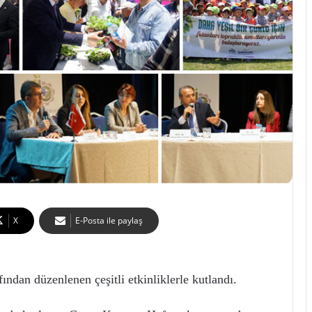
X
E-Posta ile paylaş
ndan düzenlenen çeşitli etkinliklerle kutlandı.