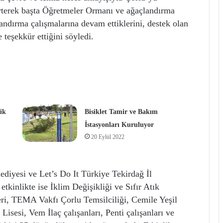
lirterek başta Öğretmeler Ormanı ve ağaçlandırma
landırma çalışmalarına devam ettiklerini, destek olan
 teşekkür ettiğini söyledi.
ik
Bisiklet Tamir ve Bakım
İstasyonları Kuruluyor
20 Eylül 2022
iyesi ve Let’s Do It Türkiye Tekirdağ İl
 etkinlikte ise İklim Değişikliği ve Sıfır Atık
ri, TEMA Vakfı Çorlu Temsilciliği, Cemile Yeşil
sesi, Vem İlaç çalışanları, Penti çalışanları ve