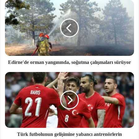
si
Edirne'de orman yangınında, soğutma çalışmaları sürüyor
Türk futbolunun gelişimine yabancı antrenörlerin