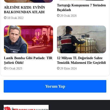
Tartıştığı Komşusunu 7 Yerinden
AİLESİNE KIZDI: EVİNİN
Bıçakladı
BALKONUNDAN ATLADI
29 Ocak 2026
18 Ocak 2022
Lastik Bomba Gibi Patladı: TIR
12 Milyon TL Değerinde Sahte
Şoförü Öldü!
Temizlik Malzemesi Ele Geçirildi
6 Ocak 2023
29 Ekim 2024
Yorum Yap