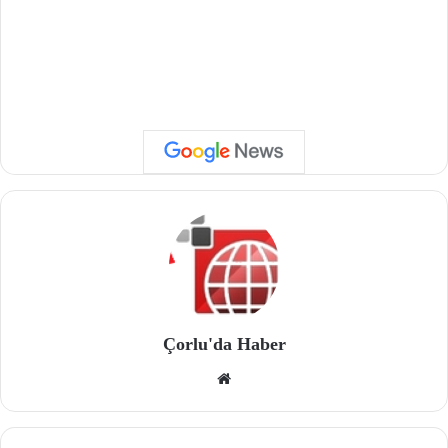
Çorlu'da Haber
We
b
site