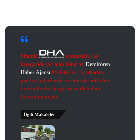
Sitemiz
abonesidir. Bu
kategoride yer alan haberler
Demirören
Haber Ajansı
Muhabirleri tarafından
geçilen haberlerdir ve sitemiz editörleri
tarafından herhangi bir müdahalede
bulunulmamıştır.
İlgili Makaleler
Otobüse Çarpan Otomobilin
Sürücüsü Ağır Yaralandı