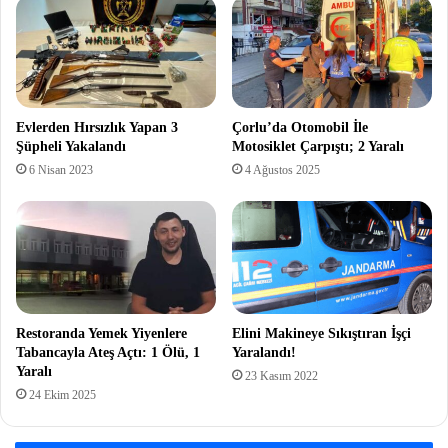
Evlerden Hırsızlık Yapan 3
Çorlu’da Otomobil İle
Şüpheli Yakalandı
Motosiklet Çarpıştı; 2 Yaralı
6 Nisan 2023
4 Ağustos 2025
Restoranda Yemek Yiyenlere
Elini Makineye Sıkıştıran İşçi
Tabancayla Ateş Açtı: 1 Ölü, 1
Yaralandı!
Yaralı
23 Kasım 2022
24 Ekim 2025