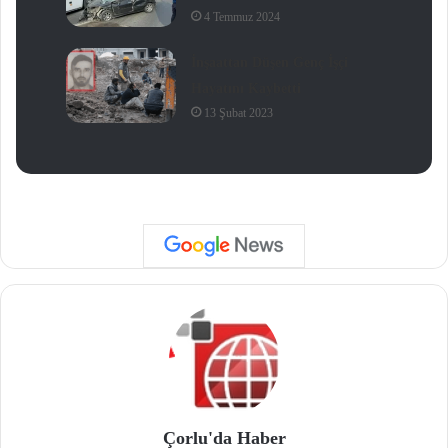
4 Temmuz 2024
İnşaattan Düşen Genç İşçi
Hayatını Kaybetti
13 Şubat 2023
Çorlu'da Haber