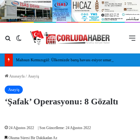
Arama yap ...
Dış görünümü değiştir
M
Mahsun Kırmızıgül: Ülkemizde barış havası esiyor umarım kalıcı olur, umarım yapıcı olur
Anasayfa
/
Asayiş
Asayiş
‘Şafak’ Operasyonu: 8 Gözaltı
24 Ağustos 2022
| Son Güncelleme: 24 Ağustos 2022
Okuma Süresi Bir Dakikadan Az