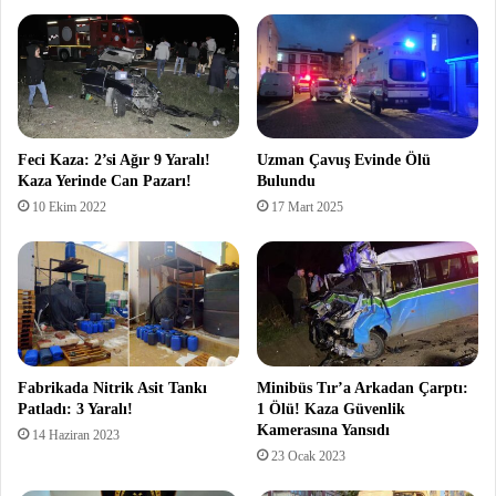
Feci Kaza: 2’si Ağır 9 Yaralı!
Uzman Çavuş Evinde Ölü
Kaza Yerinde Can Pazarı!
Bulundu
10 Ekim 2022
17 Mart 2025
Fabrikada Nitrik Asit Tankı
Minibüs Tır’a Arkadan Çarptı:
Patladı: 3 Yaralı!
1 Ölü! Kaza Güvenlik
Kamerasına Yansıdı
14 Haziran 2023
23 Ocak 2023