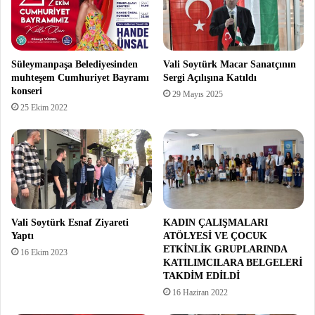
Süleymanpaşa Belediyesinden
Vali Soytürk Macar Sanatçının
muhteşem Cumhuriyet Bayramı
Sergi Açılışına Katıldı
konseri
29 Mayıs 2025
25 Ekim 2022
Vali Soytürk Esnaf Ziyareti
KADIN ÇALIŞMALARI
Yaptı
ATÖLYESİ VE ÇOCUK
ETKİNLİK GRUPLARINDA
16 Ekim 2023
KATILIMCILARA BELGELERİ
TAKDİM EDİLDİ
16 Haziran 2022