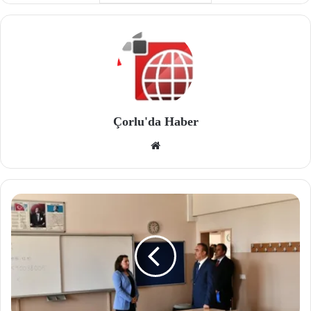
Çorlu'da Haber
We
b
site
si