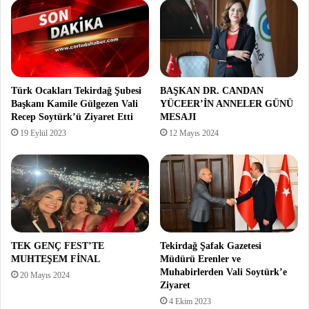
Türk Ocakları Tekirdağ Şubesi
BAŞKAN DR. CANDAN
Başkanı Kamile Gülgezen Vali
YÜCEER’İN ANNELER GÜNÜ
Recep Soytürk’ü Ziyaret Etti
MESAJI
19 Eylül 2023
12 Mayıs 2024
TEK GENÇ FEST’TE
Tekirdağ Şafak Gazetesi
MUHTEŞEM FİNAL
Müdürü Erenler ve
Muhabirlerden Vali Soytürk’e
20 Mayıs 2024
Ziyaret
4 Ekim 2023