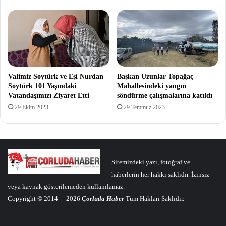
Valimiz Soytürk ve Eşi Nurdan
Başkan Uzunlar Topağaç
Soytürk 101 Yaşındaki
Mahallesindeki yangın
Vatandaşımızı Ziyaret Etti
söndürme çalışmalarına katıldı
29 Ekim 2023
29 Temmuz 2023
Sitemizdeki yazı, fotoğraf ve
haberlerin her hakkı saklıdır. İzinsiz
veya kaynak gösterilemeden kullanılamaz.
Copyright © 2014 – 2026
Çorluda Haber
Tüm Hakları Saklıdır.