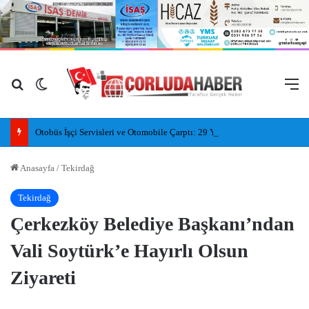
Arama yap ...
Dış görünümü değiştir
M
Otobüs İşçi Servisleri ve Otomobile Çarptı: 29 Yaralı
Anasayfa
/
Tekirdağ
Tekirdağ
Çerkezköy Belediye Başkanı’ndan
Vali Soytürk’e Hayırlı Olsun
Ziyareti