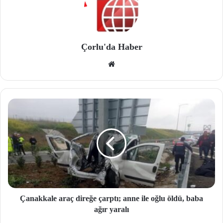
Çorlu'da Haber
We
b
site
si
Çanakkale araç direğe çarptı; anne ile oğlu öldü, baba
ağır yaralı