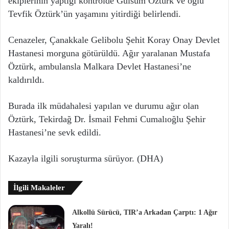
ekiplerinin yaptığı kontrolde Gülsüm Öztürk ve oğlu
Tevfik Öztürk’ün yaşamını yitirdiği belirlendi.
Cenazeler, Çanakkale Gelibolu Şehit Koray Onay Devlet
Hastanesi morguna götürüldü. Ağır yaralanan Mustafa
Öztürk, ambulansla Malkara Devlet Hastanesi’ne
kaldırıldı.
Burada ilk müdahalesi yapılan ve durumu ağır olan
Öztürk, Tekirdağ Dr. İsmail Fehmi Cumalıoğlu Şehir
Hastanesi’ne sevk edildi.
Kazayla ilgili soruşturma sürüyor. (DHA)
İlgili Makaleler
Alkollü Sürücü, TIR’a Arkadan Çarptı: 1 Ağır
Yaralı!