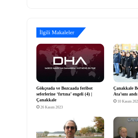
İlgili Makaleler
Gökçeada ve Bozcaada feribot
Çanakkale Bel
seferlerine ‘fırtına’ engeli (4) |
Ata’sını and
Çanakkale
10 Kasım 20
26 Kasım 2023