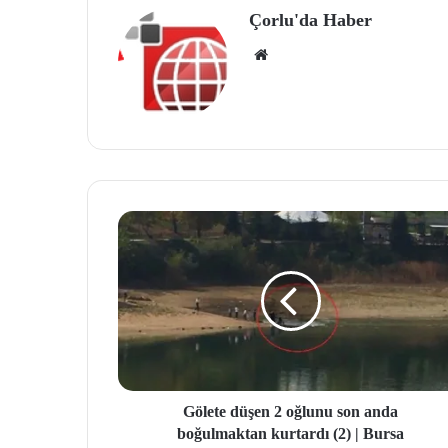
Çorlu'da Haber
We
b
site
si
Gölete düşen 2 oğlunu son anda
boğulmaktan kurtardı (2) | Bursa