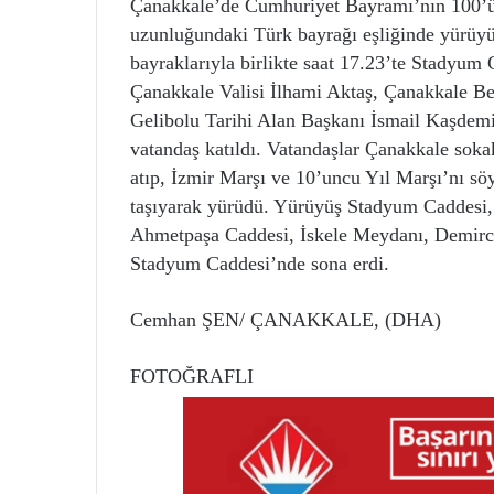
Çanakkale’de Cumhuriyet Bayramı’nın 100’ü
uzunluğundaki Türk bayrağı eşliğinde yürüyü
bayraklarıyla birlikte saat 17.23’te Stadyum
Çanakkale Valisi İlhami Aktaş, Çanakkale B
Gelibolu Tarihi Alan Başkanı İsmail Kaşdemir,
vatandaş katıldı. Vatandaşlar Çanakkale soka
atıp, İzmir Marşı ve 10’uncu Yıl Marşı’nı s
taşıyarak yürüdü. Yürüyüş Stadyum Caddesi, 
Ahmetpaşa Caddesi, İskele Meydanı, Demirci
Stadyum Caddesi’nde sona erdi.
Cemhan ŞEN/ ÇANAKKALE, (DHA)
FOTOĞRAFLI