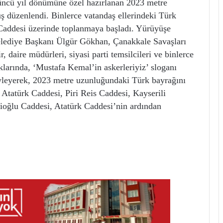
ncü yıl dönümüne özel hazırlanan 2023 metre
ş düzenlendi. Binlerce vatandaş ellerindeki Türk
 Caddesi üzerinde toplanmaya başladı. Yürüyüşe
elediye Başkanı Ülgür Gökhan, Çanakkale Savaşları
 daire müdürleri, siyasi parti temsilcileri ve binlerce
klarında, ‘Mustafa Kemal’in askerleriyiz’ sloganı
öyleyerek, 2023 metre uzunluğundaki Türk bayrağını
Atatürk Caddesi, Piri Reis Caddesi, Kayserili
oğlu Caddesi, Atatürk Caddesi’nin ardından