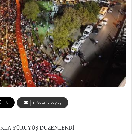
X
E-Posta ile paylaş
AKLA YÜRÜYÜŞ DÜZENLENDİ