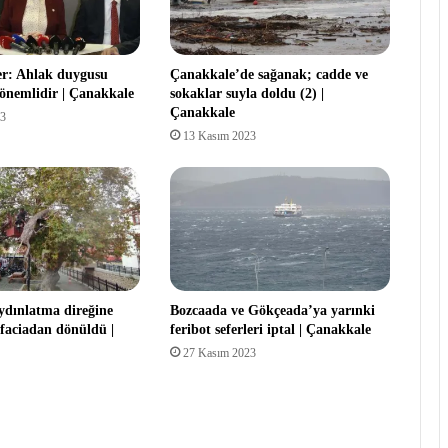
er: Ahlak duygusu
Çanakkale’de sağanak; cadde ve
 önemlidir | Çanakkale
sokaklar suyla doldu (2) |
Çanakkale
23
13 Kasım 2023
aydınlatma direğine
Bozcaada ve Gökçeada’ya yarınki
ı faciadan dönüldü |
feribot seferleri iptal | Çanakkale
27 Kasım 2023