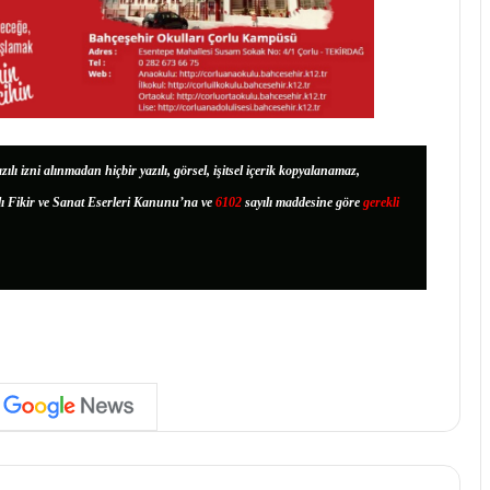
zılı izni alınmadan hiçbir yazılı, görsel, işitsel içerik kopyalanamaz,
lı Fikir ve Sanat Eserleri Kanunu’na ve
6102
sayılı maddesine göre
gerekli