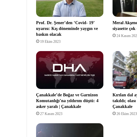
Prof. Dr. Şener’den ‘Covid- 19’
Meral Akşen
uyarısı: Kış döneminde yaygın ve
siyasette çok
baskın olacak
24 Kasım 20
19 Ekim 2023
Çanakkale’de Boğaz ve Garnizon
Kırılan dal 
Komutanlığı’na yıldırım düştü: 4
takıldı; olas
asker yaralı | Çanakkale
Çanakkale
27 Kasım 2023
26 Ekim 2023