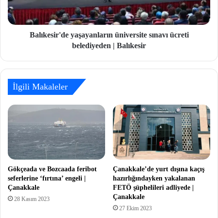
Balıkesir'de yaşayanların üniversite sınavı ücreti
belediyeden | Balıkesir
İlgili Makaleler
Gökçeada ve Bozcaada feribot
Çanakkale’de yurt dışına kaçış
seferlerine ‘fırtına’ engeli |
hazırlığındayken yakalanan
Çanakkale
FETÖ şüphelileri adliyede |
Çanakkale
28 Kasım 2023
27 Ekim 2023