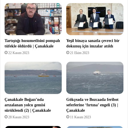
Tartıştığı husumetlisini pompalı
Yeşil binaya sanatla çevreci bir
tüfekle öldürdü | Çanakkale
dokunuş için imzalar atıldı
22 Kasım 2023
21 Ekim 2023
Çanakkale Boğazı’nda
Gökçeada ve Bozcaada feribot
arızalanan yolcu gemisi
seferlerine ‘fırtına’ engeli (3) |
sürüklendi (2) | Çanakkale
Çanakkale
28 Kasım 2023
11 Kasım 2023