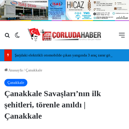
Arama yap ...
Dış görünümü değiştir
M
Şarjdaki elektrikli otomobilde çıkan yangında 3 araç zarar gördü
Anasayfa
/
Çanakkale
Çanakkale
Çanakkale Savaşları’nın ilk
şehitleri, törenle anıldı |
Çanakkale