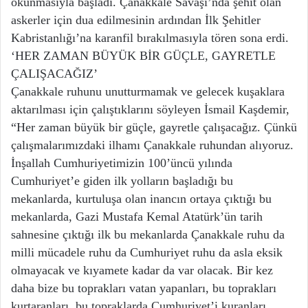
okunmasıyla başladı. Çanakkale Savaşı’nda şehit olan
askerler için dua edilmesinin ardından İlk Şehitler
Kabristanlığı’na karanfil bırakılmasıyla tören sona erdi.
‘HER ZAMAN BÜYÜK BİR GÜÇLE, GAYRETLE
ÇALIŞACAĞIZ’
Çanakkale ruhunu unutturmamak ve gelecek kuşaklara
aktarılması için çalıştıklarını söyleyen İsmail Kaşdemir,
“Her zaman büyük bir güçle, gayretle çalışacağız. Çünkü
çalışmalarımızdaki ilhamı Çanakkale ruhundan alıyoruz.
İnşallah Cumhuriyetimizin 100’üncü yılında
Cumhuriyet’e giden ilk yolların başladığı bu
mekanlarda, kurtuluşa olan inancın ortaya çıktığı bu
mekanlarda, Gazi Mustafa Kemal Atatürk’ün tarih
sahnesine çıktığı ilk bu mekanlarda Çanakkale ruhu da
milli mücadele ruhu da Cumhuriyet ruhu da asla eksik
olmayacak ve kıyamete kadar da var olacak. Bir kez
daha bize bu toprakları vatan yapanları, bu toprakları
kurtaranları, bu topraklarda Cumhuriyet’i kuranları,