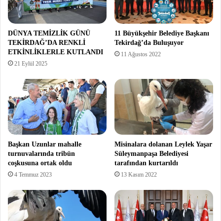
DÜNYA TEMİZLİK GÜNÜ
11 Büyükşehir Belediye Başkanı
TEKİRDAĞ’DA RENKLİ
Tekirdağ’da Buluşuyor
ETKİNLİKLERLE KUTLANDI
11 Ağustos 2022
21 Eylül 2025
Başkan Uzunlar mahalle
Misinalara dolanan Leylek Yaşar
turnuvalarında tribün
Süleymanpaşa Belediyesi
coşkusuna ortak oldu
tarafından kurtarıldı
4 Temmuz 2023
13 Kasım 2022