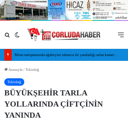
Arama yap ...
Dış görünümü değiştir
M
Miras tartışmasında ağabeyini tabanca ile yaraladığı anlar kamerada
Anasayfa
/
Tekirdağ
Tekirdağ
BÜYÜKŞEHİR TARLA
YOLLARINDA ÇİFTÇİNİN
YANINDA