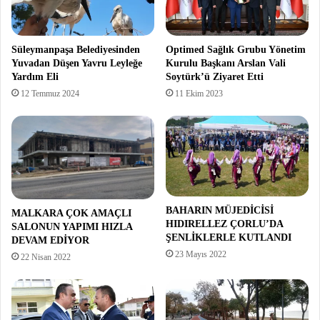
Süleymanpaşa Belediyesinden
Optimed Sağlık Grubu Yönetim
Yuvadan Düşen Yavru Leyleğe
Kurulu Başkanı Arslan Vali
Yardım Eli
Soytürk’ü Ziyaret Etti
12 Temmuz 2024
11 Ekim 2023
BAHARIN MÜJEDİCİSİ
MALKARA ÇOK AMAÇLI
HIDIRELLEZ ÇORLU’DA
SALONUN YAPIMI HIZLA
ŞENLİKLERLE KUTLANDI
DEVAM EDİYOR
23 Mayıs 2022
22 Nisan 2022