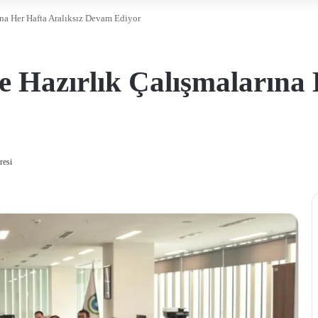
na Her Hafta Aralıksız Devam Ediyor
 Hazırlık Çalışmalarına 
resi