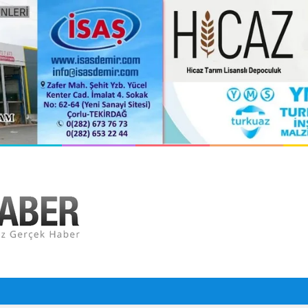
ansız cankurtaran araçları görevde