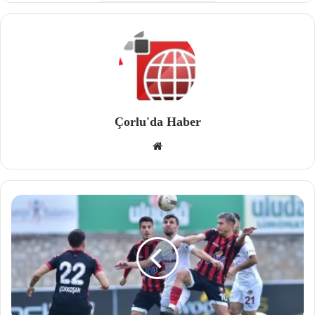
Çorlu'da Haber
We
b
site
si