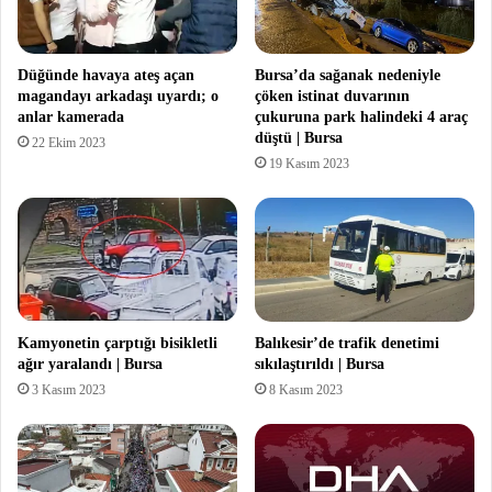
Düğünde havaya ateş açan
Bursa’da sağanak nedeniyle
magandayı arkadaşı uyardı; o
çöken istinat duvarının
anlar kamerada
çukuruna park halindeki 4 araç
düştü | Bursa
22 Ekim 2023
19 Kasım 2023
Kamyonetin çarptığı bisikletli
Balıkesir’de trafik denetimi
ağır yaralandı | Bursa
sıkılaştırıldı | Bursa
3 Kasım 2023
8 Kasım 2023