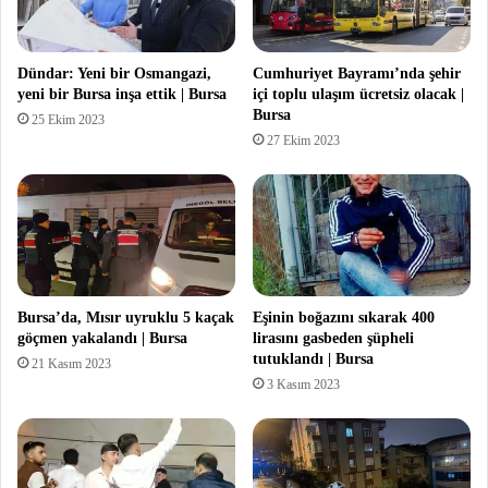
Dündar: Yeni bir Osmangazi,
Cumhuriyet Bayramı’nda şehir
yeni bir Bursa inşa ettik | Bursa
içi toplu ulaşım ücretsiz olacak |
Bursa
25 Ekim 2023
27 Ekim 2023
Bursa’da, Mısır uyruklu 5 kaçak
Eşinin boğazını sıkarak 400
göçmen yakalandı | Bursa
lirasını gasbeden şüpheli
tutuklandı | Bursa
21 Kasım 2023
3 Kasım 2023