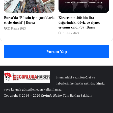
Bursa’da ‘Filistin için çocuklarla
Kiracısının 400 bin lira
el ele zinciri’ | Bursa
değerindeki döviz ve ziynet
eşyasını çaldı (3) | Bursa
25 Kasım 2023
31 Ekim 2023
Yorum Yap
Sitemizdeki yazı, fotoğraf ve
haberlerin her hakkı saklıdır. İzinsiz
veya kaynak gösterilemeden kullanılamaz.
Copyright © 2014 – 2026
Çorluda Haber
Tüm Hakları Saklıdır.