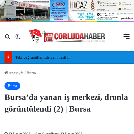
Arama yap ...
Dış görünümü değiştir
M
Tekirdağ sahillerinde yeni nesil insansız cankurtaran araçları görevde
Anasayfa
/
Bursa
Bursa
Bursa’da yanan iş merkezi, dronla
görüntülendi (2) | Bursa
12 Kasım 2023
| Son Güncelleme: 12 Kasım 2023