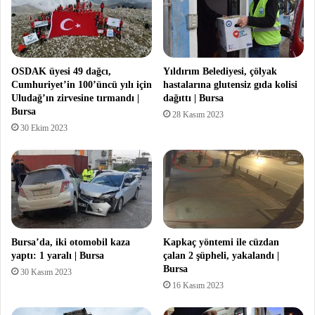
OSDAK üyesi 49 dağcı,
Yıldırım Belediyesi, çölyak
Cumhuriyet’in 100’üncü yılı için
hastalarına glutensiz gıda kolisi
Uludağ’ın zirvesine tırmandı |
dağıttı | Bursa
Bursa
28 Kasım 2023
30 Ekim 2023
Bursa’da, iki otomobil kaza
Kapkaç yöntemi ile cüzdan
yaptı: 1 yaralı | Bursa
çalan 2 şüpheli, yakalandı |
Bursa
30 Kasım 2023
16 Kasım 2023