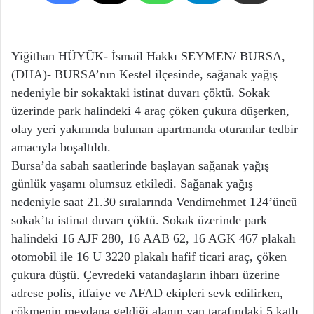
Yiğithan HÜYÜK- İsmail Hakkı SEYMEN/ BURSA,
(DHA)- BURSA’nın Kestel ilçesinde, sağanak yağış
nedeniyle bir sokaktaki istinat duvarı çöktü. Sokak
üzerinde park halindeki 4 araç çöken çukura düşerken,
olay yeri yakınında bulunan apartmanda oturanlar tedbir
amacıyla boşaltıldı.
Bursa’da sabah saatlerinde başlayan sağanak yağış
günlük yaşamı olumsuz etkiledi. Sağanak yağış
nedeniyle saat 21.30 sıralarında Vendimehmet 124’üncü
sokak’ta istinat duvarı çöktü. Sokak üzerinde park
halindeki 16 AJF 280, 16 AAB 62, 16 AGK 467 plakalı
otomobil ile 16 U 3220 plakalı hafif ticari araç, çöken
çukura düştü. Çevredeki vatandaşların ihbarı üzerine
adrese polis, itfaiye ve AFAD ekipleri sevk edilirken,
çökmenin meydana geldiği alanın yan tarafındaki 5 katlı