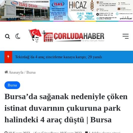
Arama yap ...
Dış görünümü değiştir
M
Tekirdağ’da 4 araç zincirleme kazaya karıştı; 29 yaralı
Anasayfa
/
Bursa
Bursa
Bursa’da sağanak nedeniyle çöken
istinat duvarının çukuruna park
halindeki 4 araç düştü | Bursa