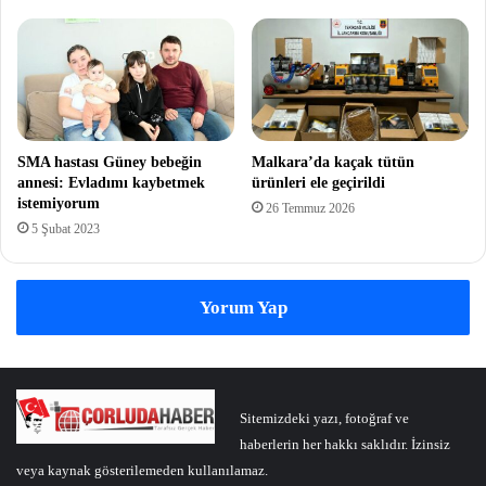
SMA hastası Güney bebeğin
Malkara’da kaçak tütün
annesi: Evladımı kaybetmek
ürünleri ele geçirildi
istemiyorum
26 Temmuz 2026
5 Şubat 2023
Yorum Yap
Sitemizdeki yazı, fotoğraf ve
haberlerin her hakkı saklıdır. İzinsiz
veya kaynak gösterilemeden kullanılamaz.