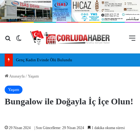
Arama yap ...
Dış görünümü değiştir
M
Genç Kadın Evinde Ölü Bulundu
Anasayfa
/
Yaşam
Yaşam
Bungalow ile Doğayla İç İçe Olun!
29 Nisan 2024
| Son Güncelleme: 29 Nisan 2024
1 dakika okuma süresi