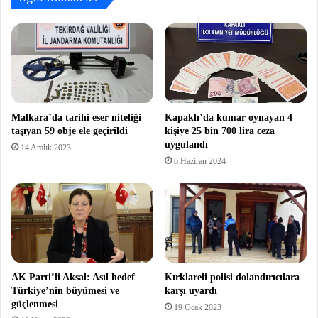
Malkara’da tarihi eser niteliği
Kapaklı’da kumar oynayan 4
taşıyan 59 obje ele geçirildi
kişiye 25 bin 700 lira ceza
uygulandı
14 Aralık 2023
6 Haziran 2024
AK Parti’li Aksal: Asıl hedef
Kırklareli polisi dolandırıcılara
Türkiye’nin büyümesi ve
karşı uyardı
güçlenmesi
19 Ocak 2023