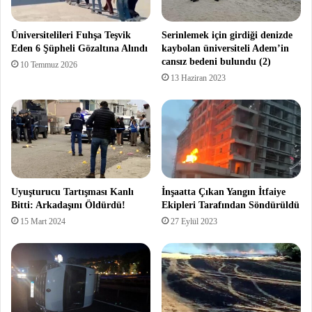
Üniversitelileri Fuhşa Teşvik
Serinlemek için girdiği denizde
Eden 6 Şüpheli Gözaltına Alındı
kaybolan üniversiteli Adem’in
cansız bedeni bulundu (2)
10 Temmuz 2026
13 Haziran 2023
Uyuşturucu Tartışması Kanlı
İnşaatta Çıkan Yangın İtfaiye
Bitti: Arkadaşını Öldürdü!
Ekipleri Tarafından Söndürüldü
15 Mart 2024
27 Eylül 2023