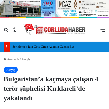
Arama yap ...
Dış görünümü değiştir
M
Serinlemek İçin Göle Giren Adamın Cansız Bedeni Bulundu
Anasayfa
/
Asayiş
Asayiş
Bulgaristan’a kaçmaya çalışan 4
terör şüphelisi Kırklareli’de
yakalandı