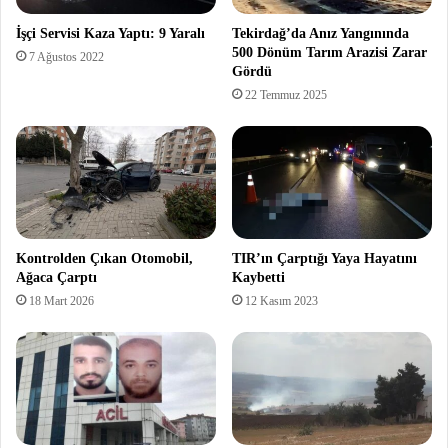
İşçi Servisi Kaza Yaptı: 9 Yaralı
Tekirdağ’da Anız Yangınında
500 Dönüm Tarım Arazisi Zarar
7 Ağustos 2022
Gördü
22 Temmuz 2025
Kontrolden Çıkan Otomobil,
TIR’ın Çarptığı Yaya Hayatını
Ağaca Çarptı
Kaybetti
18 Mart 2026
12 Kasım 2023