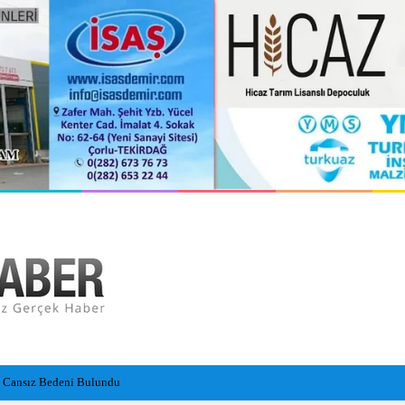
 Çarptı: 29 Yaralı