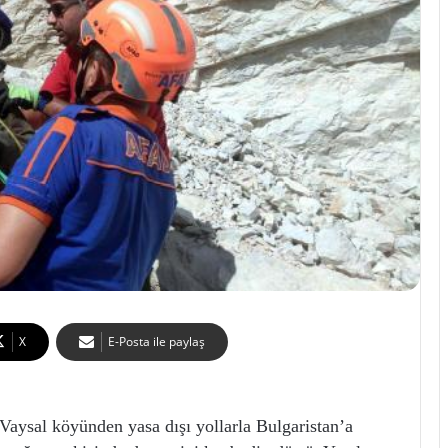
X
E-Posta ile paylaş
al köyünden yasa dışı yollarla Bulgaristan’a