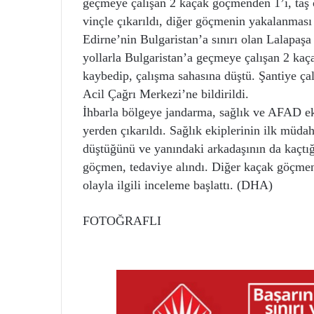
geçmeye çalışan 2 kaçak göçmenden 1’i, taş 
vinçle çıkarıldı, diğer göçmenin yakalanması i
Edirne’nin Bulgaristan’a sınırı olan Lalapaşa
yollarla Bulgaristan’a geçmeye çalışan 2 kaç
kaybedip, çalışma sahasına düştü. Şantiye çal
Acil Çağrı Merkezi’ne bildirildi.
İhbarla bölgeye jandarma, sağlık ve AFAD ek
yerden çıkarıldı. Sağlık ekiplerinin ilk müda
düştüğünü ve yanındaki arkadaşının da kaçtı
göçmen, tedaviye alındı. Diğer kaçak göçmen
olayla ilgili inceleme başlattı. (DHA)
FOTOĞRAFLI