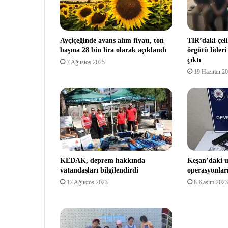
Ayçiçeğinde avans alım fiyatı, ton
TIR’daki çel
başına 28 bin lira olarak açıklandı
örgütü lideri
çıktı
7 Ağustos 2025
19 Haziran 2
KEDAK, deprem hakkında
Keşan’daki 
vatandaşları bilgilendirdi
operasyonları
17 Ağustos 2023
8 Kasım 2023