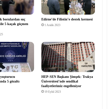
ik borulardan suç
Edirne’de Filistin’e destek kermesi
 ile 5 kaçak göçmen
1 Aralık 2023
025
uyuşturucu
HEP-SEN Başkanı Şimşek: Trakya
nda 5 gözaltı
Üniversitesi’nde sendikal
faaliyetlerimiz engelleniyor
19 Eylül 2023