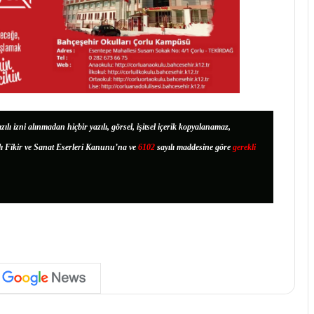
zılı izni alınmadan hiçbir yazılı, görsel, işitsel içerik kopyalanamaz,
lı Fikir ve Sanat Eserleri Kanunu’na ve
6102
sayılı maddesine göre
gerekli