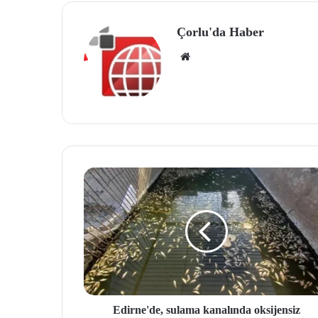
Çorlu'da Haber
We
b
site
si
Edirne'de, sulama kanalında oksijensiz