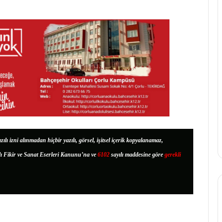
zılı izni alınmadan hiçbir yazılı, görsel, işitsel içerik kopyalanamaz,
lı Fikir ve Sanat Eserleri Kanunu’na ve
6102
sayılı maddesine göre
gerekli