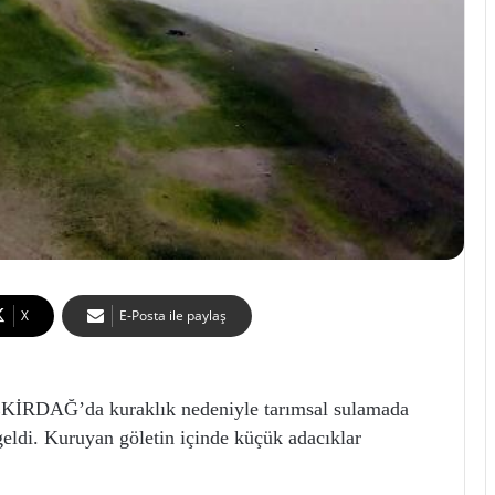
X
E-Posta ile paylaş
DAĞ’da kuraklık nedeniyle tarımsal sulamada
geldi. Kuruyan göletin içinde küçük adacıklar