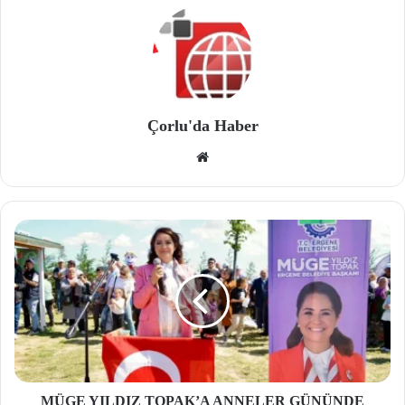
Çorlu'da Haber
We
b
site
si
MÜGE YILDIZ TOPAK’A ANNELER GÜNÜNDE