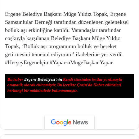
Ergene Belediye Başkanı Müge Yıldız Topak, Ergene
Samsunlular Derneği tarafından düzenlenen geleneksel
bolluk aşı etkinliğine katıldı. Vatandaşlar tarafından
coşkuyla karşılanan Belediye Başkanı Müge Yıldız
Topak, ‘Bolluk aşı programının bolluk ve bereket
getirmesini temenni ediyorum’ ifadelerine yer verdi.
#HerşeyErgeneİçin #YaparsaMügeBaşkanYapar
Bu haber
Ergene Belediyesi’nin
Kendi sitesinden botlar yardımıyla
otomatik olarak eklenmiştir. Bu içerikte Çorlu’da Haber editörleri
herhangi bir müdahalede bulunmamıştır.