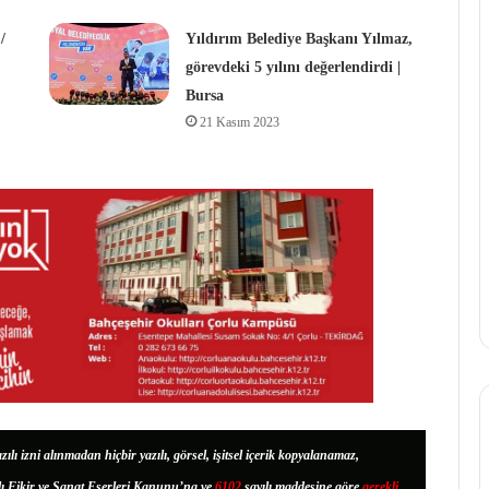
/
Yıldırım Belediye Başkanı Yılmaz,
görevdeki 5 yılını değerlendirdi |
Bursa
21 Kasım 2023
zılı izni alınmadan hiçbir yazılı, görsel, işitsel içerik kopyalanamaz,
lı Fikir ve Sanat Eserleri Kanunu’na ve
6102
sayılı maddesine göre
gerekli