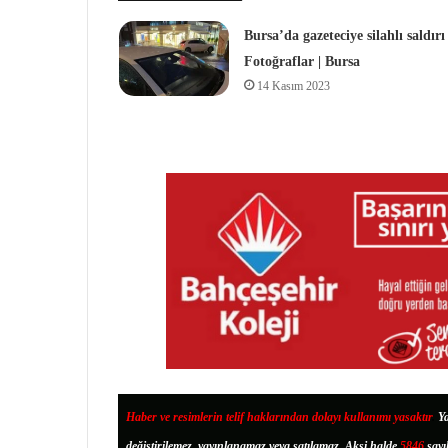
Bursa’da gazeteciye silahlı saldırı 
Fotoğraflar | Bursa
14 Kasım 2023
Haber ve resimlerin telif haklarından dolayı kullanımı yasaktır
.
Ya
değiştirilemez, yayınlanamaz veya satılamaz. Aksi halde
5846
sayı