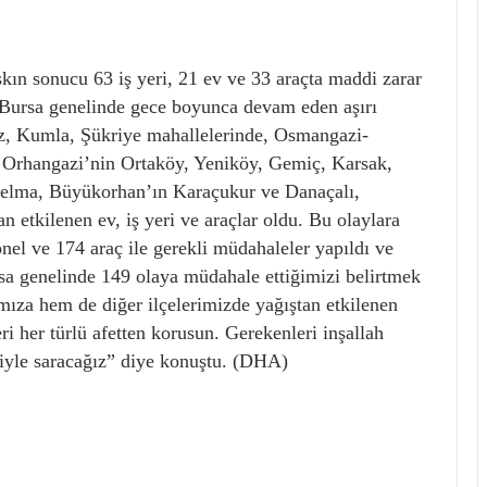
şkın sonucu 63 iş yeri, 21 ev ve 33 araçta maddi zarar
 Bursa genelinde gece boyunca devam eden aşırı
z, Kumla, Şükriye mahallelerinde, Osmangazi-
e, Orhangazi’nin Ortaköy, Yeniköy, Gemiç, Karsak,
elma, Büyükorhan’ın Karaçukur ve Danaçalı,
 etkilenen ev, iş yeri ve araçlar oldu. Bu olaylara
nel ve 174 araç ile gerekli müdahaleler yapıldı ve
a genelinde 149 olaya müdahale ettiğimizi belirtmek
mıza hem de diğer ilçelerimizde yağıştan etkilenen
i her türlü afetten korusun. Gerekenleri inşallah
iğiyle saracağız” diye konuştu. (DHA)