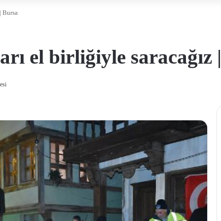
| Bursa
ı el birliğiyle saracağız 
esi