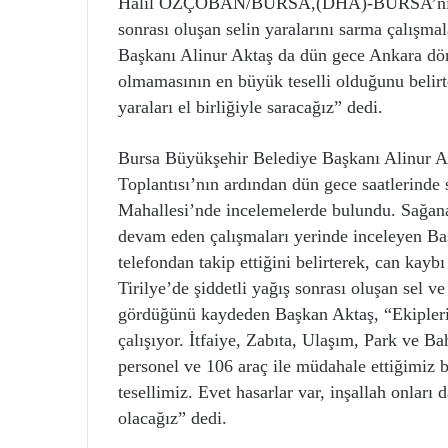
Halil ÖZÇOBAN/BURSA,(DHA)-BURSA’nın Mud
sonrası oluşan selin yaralarını sarma çalışm
Başkanı Alinur Aktaş da dün gece Ankara dön
olmamasının en büyük teselli olduğunu belirt
yaraları el birliğiyle saracağız” dedi.
Bursa Büyükşehir Belediye Başkanı Alinur Ak
Toplantısı’nın ardından dün gece saatlerinde 
Mahallesi’nde incelemelerde bulundu. Sağanak
devam eden çalışmaları yerinde inceleyen Baş
telefondan takip ettiğini belirterek, can kay
Tirilye’de şiddetli yağış sonrası oluşan sel ve
gördüğünü kaydeden Başkan Aktaş, “Ekiplerim
çalışıyor. İtfaiye, Zabıta, Ulaşım, Park ve 
personel ve 106 araç ile müdahale ettiğimiz
tesellimiz. Evet hasarlar var, inşallah onları
olacağız” dedi.