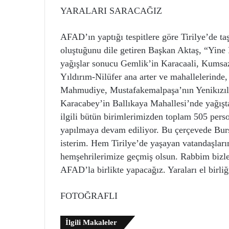
YARALARI SARACAĞIZ
AFAD’ın yaptığı tespitlere göre Tirilye’de ta
oluştuğunu dile getiren Başkan Aktaş, “Yine
yağışlar sonucu Gemlik’in Karacaali, Kumsa
Yıldırım-Nilüfer ana arter ve mahallelerind
Mahmudiye, Mustafakemalpaşa’nın Yenikızıl
Karacabey’in Ballıkaya Mahallesi’nde yağıştan
ilgili bütün birimlerimizden toplam 505 perso
yapılmaya devam ediliyor. Bu çerçevede Burs
isterim. Hem Tirilye’de yaşayan vatandaşları
hemşehrilerimize geçmiş olsun. Rabbim bizler
AFAD’la birlikte yapacağız. Yaraları el birl
FOTOĞRAFLI
İlgili Makaleler