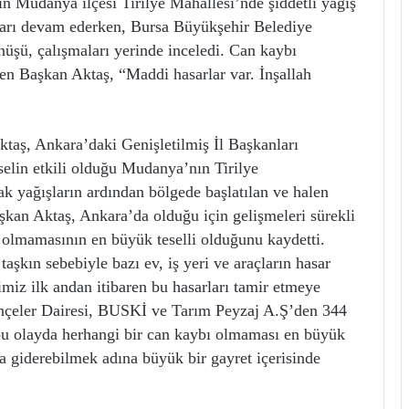
anya ilçesi Tirilye Mahallesi’nde şiddetli yağış
aları devam ederken, Bursa Büyükşehir Belediye
üşü, çalışmaları yerinde inceledi. Can kaybı
en Başkan Aktaş, “Maddi hasarlar var. İnşallah
taş, Ankara’daki Genişletilmiş İl Başkanları
selin etkili olduğu Mudanya’nın Tirilye
 yağışların ardından bölgede başlatılan ve halen
kan Aktaş, Ankara’da olduğu için gelişmeleri sürekli
bı olmamasının en büyük teselli olduğunu kaydetti.
 taşkın sebebiyle bazı ev, iş yeri ve araçların hasar
iz ilk andan itibaren bu hasarları tamir etmeye
Bahçeler Dairesi, BUSKİ ve Tarım Peyzaj A.Ş’den 344
 bu olayda herhangi bir can kaybı olmaması en büyük
 da giderebilmek adına büyük bir gayret içerisinde