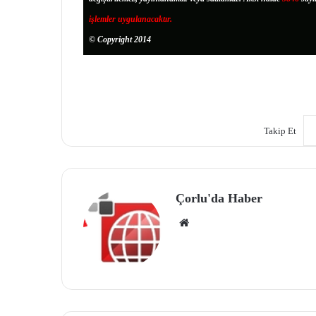
işlemler uygulanacaktır.
© Copyright 2014
Takip Et
Çorlu'da Haber
We
b
site
si