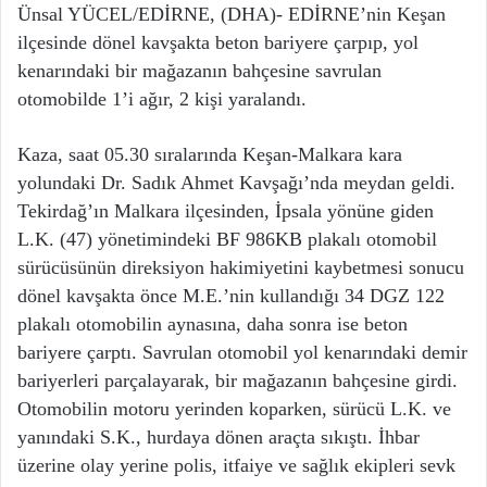
Ünsal YÜCEL/EDİRNE, (DHA)- EDİRNE’nin Keşan
ilçesinde dönel kavşakta beton bariyere çarpıp, yol
kenarındaki bir mağazanın bahçesine savrulan
otomobilde 1’i ağır, 2 kişi yaralandı.
Kaza, saat 05.30 sıralarında Keşan-Malkara kara
yolundaki Dr. Sadık Ahmet Kavşağı’nda meydan geldi.
Tekirdağ’ın Malkara ilçesinden, İpsala yönüne giden
L.K. (47) yönetimindeki BF 986KB plakalı otomobil
sürücüsünün direksiyon hakimiyetini kaybetmesi sonucu
dönel kavşakta önce M.E.’nin kullandığı 34 DGZ 122
plakalı otomobilin aynasına, daha sonra ise beton
bariyere çarptı. Savrulan otomobil yol kenarındaki demir
bariyerleri parçalayarak, bir mağazanın bahçesine girdi.
Otomobilin motoru yerinden koparken, sürücü L.K. ve
yanındaki S.K., hurdaya dönen araçta sıkıştı. İhbar
üzerine olay yerine polis, itfaiye ve sağlık ekipleri sevk