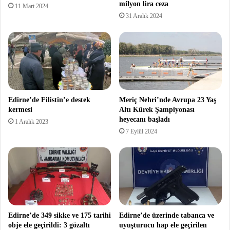
milyon lira ceza
11 Mart 2024
31 Aralık 2024
Edirne’de Filistin’e destek
Meriç Nehri’nde Avrupa 23 Yaş
kermesi
Altı Kürek Şampiyonası
heyecanı başladı
1 Aralık 2023
7 Eylül 2024
Edirne’de 349 sikke ve 175 tarihi
Edirne’de üzerinde tabanca ve
obje ele geçirildi: 3 gözaltı
uyuşturucu hap ele geçirilen