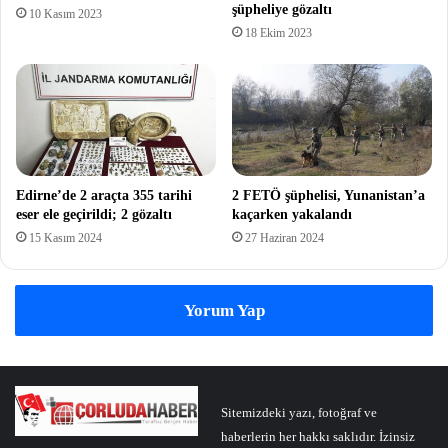
şüpheliye gözaltı
10 Kasım 2023
18 Ekim 2023
Edirne’de 2 araçta 355 tarihi
2 FETÖ şüphelisi, Yunanistan’a
eser ele geçirildi; 2 gözaltı
kaçarken yakalandı
15 Kasım 2024
27 Haziran 2024
Yorum Yap
Sitemizdeki yazı, fotoğraf ve
haberlerin her hakkı saklıdır. İzinsiz