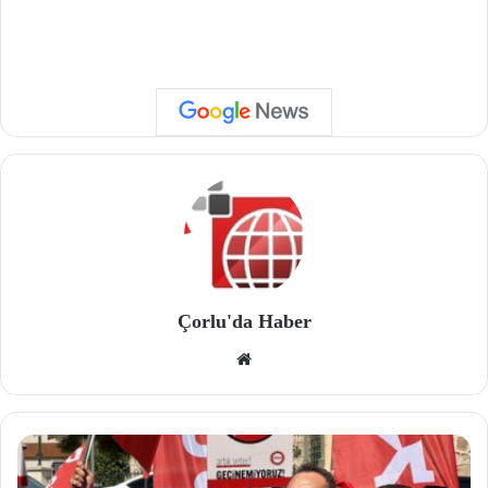
Çorlu'da Haber
We
b
site
si