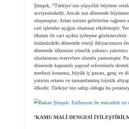
Şimşek, “Türkiye’nin yüzyıllık büyüme ortala
seviyesindedir. Ancak son dönemde büyümen
oluşmuştur. Artan turizm gelirlerine rağmen s
cari işlemler açığını olumsuz etkilemiştir. 
ithalatı ile cari açıkta iyileşme gözlenecekti
önümüzdeki dönemde enerji ihtiyacımızın önem
dönemde ülkemize yönelik yabancı yatırımcı i
uluslararası rezervlere olumlu yansımıştır. P
dönemde kapsamlı yapısal reformlarla desteklen
merkezi konumu, büyük iç pazarı, genç ve dina
yatırım ortamı ve tamamlanmış lojistik altyapı
ülkedir. Türkiye’nin sahip olduğu bu potansiy
‘KAMU MALİ DENGESİ İYİLEŞTİRİL