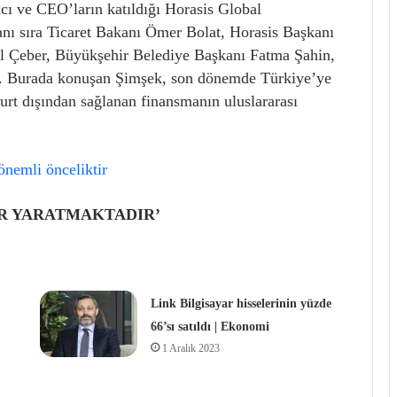
mcı ve CEO’ların katıldığı Horasis Global
yanı sıra Ticaret Bakanı Ömer Bolat, Horasis Başkanı
al Çeber, Büyükşehir Belediye Başkanı Fatma Şahin,
ldı. Burada konuşan Şimşek, son dönemde Türkiye’ye
 yurt dışından sağlanan finansmanın uluslararası
AR YARATMAKTADIR’
Link Bilgisayar hisselerinin yüzde
66’sı satıldı | Ekonomi
1 Aralık 2023