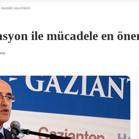
 önemli önceliktir
syon ile mücadele en önem
resi