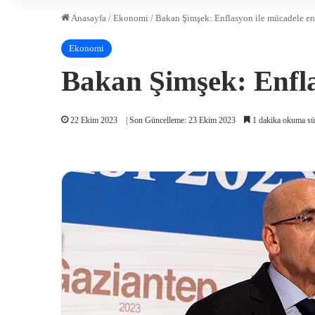
Anasayfa
/
Ekonomi
/
Bakan Şimşek: Enflasyon ile mücadele en
Ekonomi
Bakan Şimşek: Enfla
22 Ekim 2023
| Son Güncelleme: 23 Ekim 2023
1 dakika okuma sü