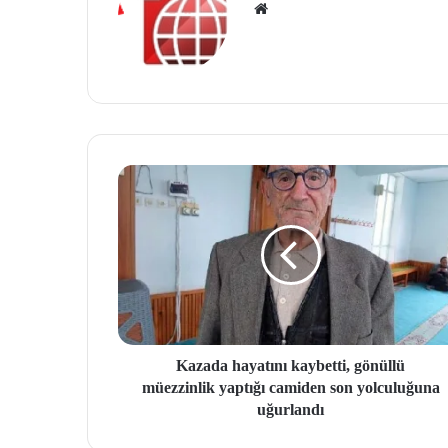
We
b
site
si
Kazada hayatını kaybetti, gönüllü
müezzinlik yaptığı camiden son yolculuğuna
uğurlandı