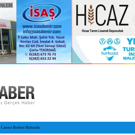
 Çarptı: 29 Yaralı