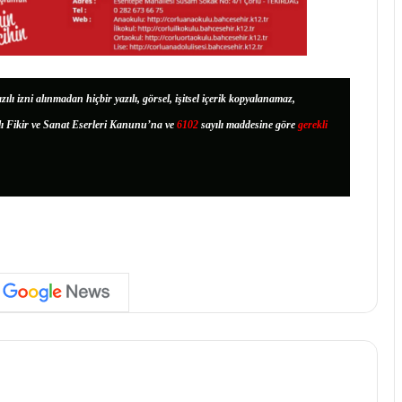
zılı izni alınmadan hiçbir yazılı, görsel, işitsel içerik kopyalanamaz,
lı Fikir ve Sanat Eserleri Kanunu’na ve
6102
sayılı maddesine göre
gerekli