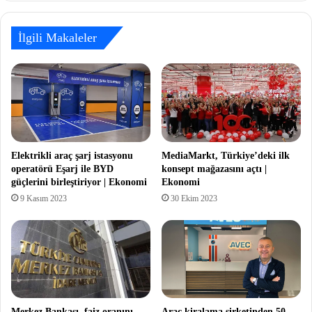
İlgili Makaleler
Elektrikli araç şarj istasyonu
MediaMarkt, Türkiye’deki ilk
operatörü Eşarj ile BYD
konsept mağazasını açtı |
güçlerini birleştiriyor | Ekonomi
Ekonomi
9 Kasım 2023
30 Ekim 2023
Merkez Bankası, faiz oranını
Araç kiralama şirketinden 50