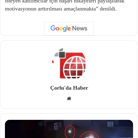
isteyen katılımcılar için başarı hikayeleri paylaşılarak
motivasyonun arttırılması amaçlanmakta” denildi.
Çorlu'da Haber
We
b
site
si