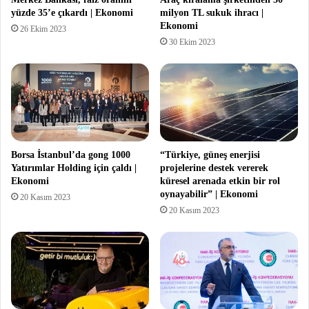
yüzde 35’e çıkardı | Ekonomi
milyon TL sukuk ihracı |
Ekonomi
26 Ekim 2023
30 Ekim 2023
Borsa İstanbul’da gong 1000
“Türkiye, güneş enerjisi
Yatırımlar Holding için çaldı |
projelerine destek vererek
Ekonomi
küresel arenada etkin bir rol
oynayabilir” | Ekonomi
20 Kasım 2023
20 Kasım 2023