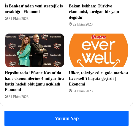
İş Bankası’ndan yeni stratejik iş
Bakan Işıkhan: Türkiye
ortaklığı | Ekonomi
ekonomisi, kırılgan bir yapı
değildir
31 Ekim 2023
22 Ekim 2023
Hepsiburada ‘Efsane Kasım’da
Ülker, takviye edici gıda markası
hane ekonomilerine 4 milyar lira
Everwell’i hayata geçirdi |
katkı hedefi olduğunu açıkladı |
Ekonomi
Ekonomi
31 Ekim 2023
31 Ekim 2023
Yorum Yap