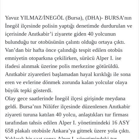
Yavuz YILMAZ/İNEGÖL (Bursa), (DHA)- BURSA’nın
İnegöl ilçesinde polisin yaptığı denetimde durdurulan ve
içerisinde Anıtkabir’i ziyarete giden 40 yolcunun
bulunduğu tur otobüsünün çalıntı olduğu ortaya çıktı.
Van’dan bir hafta önce çalındığı tespit edilen otobüs
emniyetin otoparkına çekilirken, sürücü Alper I. ise
ifadesi alınmak üzerine polis merkezine götürüldü.
Anıtkabir ziyaretleri başlamadan hayal kırıklığı ile sona
eren ve evlerine dönmek zorunda kalan yolcular olaya
büyük tepki gösterdi.
Olay gece saatlerinde İnegöl ilçesi girişinde meydana
geldi. Bursa’nın Nilüfer ilçesinde düzenlenen Anıtkabir
ziyareti turuna katılan 40 yolcu, anlaştıkları tur firması
tarafından tahsis edilen Alper I. yönetimindeki 16 ASY
658 plakalı otobüsle Ankara’ya gitmek üzere yola çıktı.
Yaklaşık bir saat sonra Alper I. yönetimindeki tur