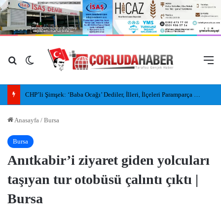
Arama yap ...
Dış görünümü değiştir
M
CHP’li Şimşek: ‘Baba Ocağı’ Dediler, İlleri, İlçeleri Paramparça Edip Gittiler
Anasayfa
/
Bursa
Bursa
Anıtkabir’i ziyaret giden yolcuları
taşıyan tur otobüsü çalıntı çıktı |
Bursa