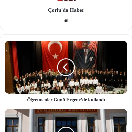
Çorlu'da Haber
We
b
site
si
Öğretmenler Günü Ergene’de kutlandı