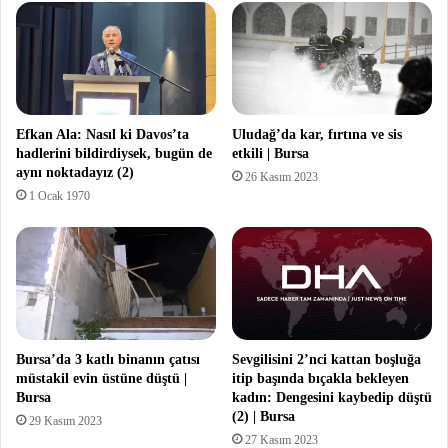
Efkan Ala: Nasıl ki Davos’ta
Uludağ’da kar, fırtına ve sis
hadlerini bildirdiysek, bugün de
etkili | Bursa
aynı noktadayız (2)
26 Kasım 2023
1 Ocak 1970
Bursa’da 3 katlı binanın çatısı
Sevgilisini 2’nci kattan boşluğa
müstakil evin üstüne düştü |
itip başında bıçakla bekleyen
Bursa
kadın: Dengesini kaybedip düştü
(2) | Bursa
29 Kasım 2023
27 Kasım 2023