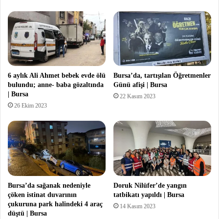
6 aylık Ali Ahmet bebek evde ölü
Bursa’da, tartışılan Öğretmenler
bulundu; anne- baba gözaltında
Günü afişi | Bursa
| Bursa
22 Kasım 2023
26 Ekim 2023
Bursa’da sağanak nedeniyle
Doruk Nilüfer’de yangın
çöken istinat duvarının
tatbikatı yapıldı | Bursa
çukuruna park halindeki 4 araç
14 Kasım 2023
düştü | Bursa