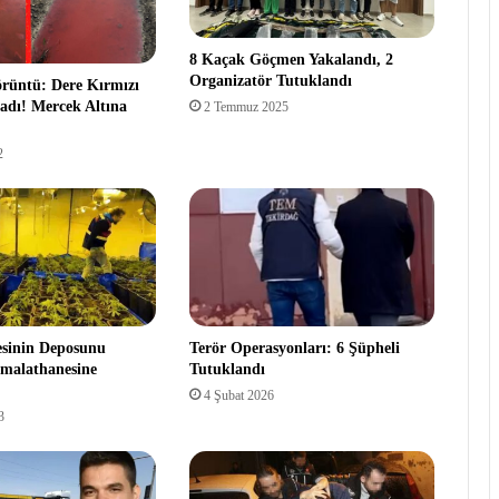
8 Kaçak Göçmen Yakalandı, 2
Organizatör Tutuklandı
rüntü: Dere Kırmızı
adı! Mercek Altına
2 Temmuz 2025
2
yesinin Deposunu
Terör Operasyonları: 6 Şüpheli
İmalathanesine
Tutuklandı
4 Şubat 2026
3