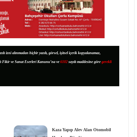
zılı izni alınmadan hiçbir yazılı, görsel, işitsel içerik kopyalanamaz,
lı Fikir ve Sanat Eserleri Kanunu’na ve
6102
sayılı maddesine göre
gerekli
Kaza Yapıp Alev Alan Otomobil