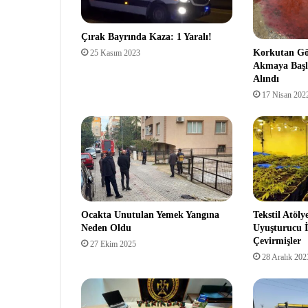
Çırak Bayrında Kaza: 1 Yaralı!
Korkutan Gö
25 Kasım 2023
Akmaya Başl
Alındı
17 Nisan 202
Ocakta Unutulan Yemek Yangına
Tekstil Atöl
Neden Oldu
Uyuşturucu 
Çevirmişler
27 Ekim 2025
28 Aralık 202