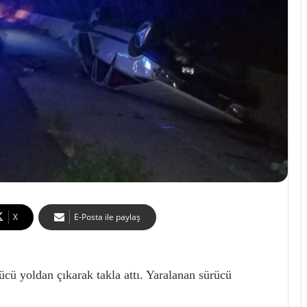
X
E-Posta ile paylaş
ücü yoldan çıkarak takla attı. Yaralanan sürücü