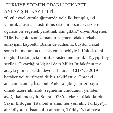
‘TÜRKİYE SEÇMEN ODAKLI REKABET
ANLAYIŞINI KAYBETTİ’
“6 yıl evvel kurulduğumuzda yola iki kutuplu, iki
yumruk arasına sıkıştırılmış sistemi bozmak, sizlere
üçüncü bir seçenek yaratmak için çıktık” diyen Akşener,
“Türkiye çok uzun zamandır seçmen odaklı rekabet
anlayışını kaybetti. Bizim de iddiamız buydu. Fakat
sonra bu malum ucube sistem sebebiyle ittifak sistemi
doğdu. Başlangıçta o ittifak sistemine girdik. Tayyip Bey
seçildi. Çıkardığım kişisel ders Millet İttifakı’nın tek
adayla gitmesi şeklindeydi. Bu arada CHP’ye 2019’da
beraber yol yürümeyi de biz teklif ettik. Oradaki
amacımız amaç İstanbul, Ankara gibi şehirler başta
olmak üzere alınarak, seçmenin umudunun yeniden
ayağa kalkmasıydı. Sonra 2023’te tekrar ittifakı kurduk.
Sayın Erdoğan ‘İstanbul’u alan, her yeri alır, Türkiye’yi
alır’ diyordu. İstanbul’u almanın, Türkiye’yi almaya