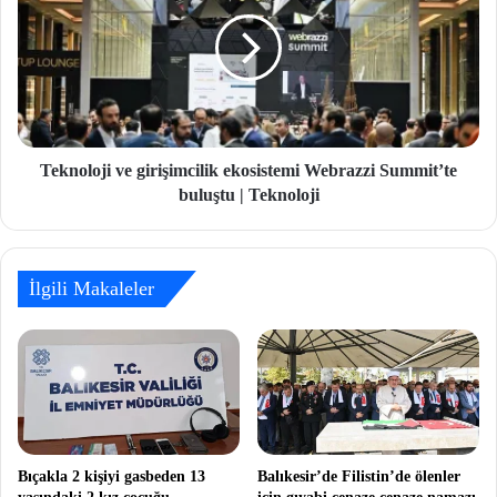
Teknoloji ve girişimcilik ekosistemi Webrazzi Summit’te
buluştu | Teknoloji
İlgili Makaleler
Bıçakla 2 kişiyi gasbeden 13
Balıkesir’de Filistin’de ölenler