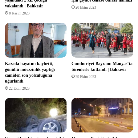
yaşındaki 2 kız çocuğu
için gıyabi cenaze cenaze namazı
yakalandı | Balıkesir
20 Ekim 2023
8 Kasım 2023
Kazada hayatını kaybetti,
Cumhuriyet Bayramı Manyas’ta
gönüllü müezzinlik yaptığı
törenlerle kutlandı | Balıkesir
camiden son yolculuğuna
29 Ekim 2023
uğurlandı
22 Ekim 2023