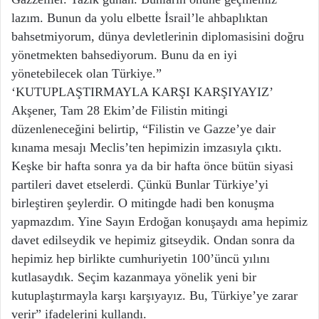
lazım. Bunun da yolu elbette İsrail’le ahbaplıktan
bahsetmiyorum, dünya devletlerinin diplomasisini doğru
yönetmekten bahsediyorum. Bunu da en iyi
yönetebilecek olan Türkiye.”
‘KUTUPLAŞTIRMAYLA KARŞI KARŞIYAYIZ’
Akşener, Tam 28 Ekim’de Filistin mitingi
düzenleneceğini belirtip, “Filistin ve Gazze’ye dair
kınama mesajı Meclis’ten hepimizin imzasıyla çıktı.
Keşke bir hafta sonra ya da bir hafta önce bütün siyasi
partileri davet etselerdi. Çünkü Bunlar Türkiye’yi
birleştiren şeylerdir. O mitingde hadi ben konuşma
yapmazdım. Yine Sayın Erdoğan konuşaydı ama hepimiz
davet edilseydik ve hepimiz gitseydik. Ondan sonra da
hepimiz hep birlikte cumhuriyetin 100’üncü yılını
kutlasaydık. Seçim kazanmaya yönelik yeni bir
kutuplaştırmayla karşı karşıyayız. Bu, Türkiye’ye zarar
verir” ifadelerini kullandı.