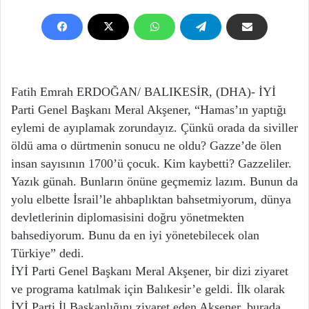
Fatih Emrah ERDOĞAN/ BALIKESİR, (DHA)- İYİ
Parti Genel Başkanı Meral Akşener, “Hamas’ın yaptığı
eylemi de ayıplamak zorundayız. Çünkü orada da siviller
öldü ama o dürtmenin sonucu ne oldu? Gazze’de ölen
insan sayısının 1700’ü çocuk. Kim kaybetti? Gazzeliler.
Yazık günah. Bunların önüne geçmemiz lazım. Bunun da
yolu elbette İsrail’le ahbaplıktan bahsetmiyorum, dünya
devletlerinin diplomasisini doğru yönetmekten
bahsediyorum. Bunu da en iyi yönetebilecek olan
Türkiye” dedi.
İYİ Parti Genel Başkanı Meral Akşener, bir dizi ziyaret
ve programa katılmak için Balıkesir’e geldi. İlk olarak
İYİ Parti İl Başkanlığını ziyaret eden Akşener, burada