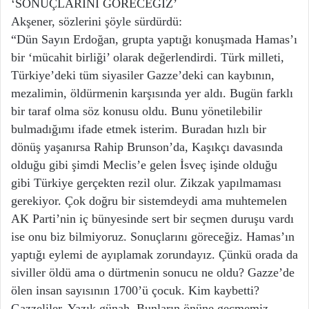
‘SONUÇLARINI GÖRECEĞİZ’
Akşener, sözlerini şöyle sürdürdü:
“Dün Sayın Erdoğan, grupta yaptığı konuşmada Hamas’ı
bir ‘mücahit birliği’ olarak değerlendirdi. Türk milleti,
Türkiye’deki tüm siyasiler Gazze’deki can kaybının,
mezalimin, öldürmenin karşısında yer aldı. Bugün farklı
bir taraf olma söz konusu oldu. Bunu yönetilebilir
bulmadığımı ifade etmek isterim. Buradan hızlı bir
dönüş yaşanırsa Rahip Brunson’da, Kaşıkçı davasında
olduğu gibi şimdi Meclis’e gelen İsveç işinde olduğu
gibi Türkiye gerçekten rezil olur. Zikzak yapılmaması
gerekiyor. Çok doğru bir sistemdeydi ama muhtemelen
AK Parti’nin iç bünyesinde sert bir seçmen duruşu vardı
ise onu biz bilmiyoruz. Sonuçlarını göreceğiz. Hamas’ın
yaptığı eylemi de ayıplamak zorundayız. Çünkü orada da
siviller öldü ama o dürtmenin sonucu ne oldu? Gazze’de
ölen insan sayısının 1700’ü çocuk. Kim kaybetti?
Gazzeliler. Yazık günah. Bunların önüne geçmemiz