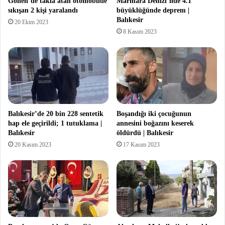
Gönen’de takla atan otomobilde
Marmara Denizi’nde 4.1
sıkışan 2 kişi yaralandı
büyüklüğünde deprem |
Balıkesir
20 Ekim 2023
8 Kasım 2023
Balıkesir’de 20 bin 228 sentetik
Boşandığı iki çocuğunun
hap ele geçirildi; 1 tutuklama |
annesini boğazını keserek
Balıkesir
öldürdü | Balıkesir
20 Kasım 2023
17 Kasım 2023