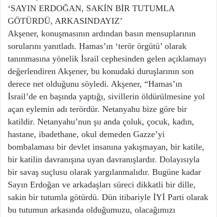
‘SAYIN ERDOĞAN, SAKİN BİR TUTUMLA
GÖTÜRDÜ, ARKASINDAYIZ’
Akşener, konuşmasının ardından basın mensuplarının
sorularını yanıtladı. Hamas’ın ‘terör örgütü’ olarak
tanınmasına yönelik İsrail cephesinden gelen açıklamayı
değerlendiren Akşener, bu konudaki duruşlarının son
derece net olduğunu söyledi. Akşener, “Hamas’ın
İsrail’de en başında yaptığı, sivillerin öldürülmesine yol
açan eylemin adı terördür. Netanyahu bize göre bir
katildir. Netanyahu’nun şu anda çoluk, çocuk, kadın,
hastane, ibadethane, okul demeden Gazze’yi
bombalaması bir devlet insanına yakışmayan, bir katile,
bir katilin davranışına uyan davranışlardır. Dolayısıyla
bir savaş suçlusu olarak yargılanmalıdır. Bugüne kadar
Sayın Erdoğan ve arkadaşları süreci dikkatli bir dille,
sakin bir tutumla götürdü. Dün itibariyle İYİ Parti olarak
bu tutumun arkasında olduğumuzu, olacağımızı