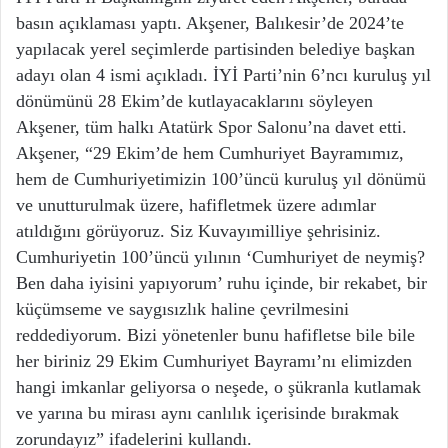
basın açıklaması yaptı. Akşener, Balıkesir’de 2024’te
yapılacak yerel seçimlerde partisinden belediye başkan
adayı olan 4 ismi açıkladı. İYİ Parti’nin 6’ncı kuruluş yıl
dönümünü 28 Ekim’de kutlayacaklarını söyleyen
Akşener, tüm halkı Atatürk Spor Salonu’na davet etti.
Akşener, “29 Ekim’de hem Cumhuriyet Bayramımız,
hem de Cumhuriyetimizin 100’üncü kuruluş yıl dönümü
ve unutturulmak üzere, hafifletmek üzere adımlar
atıldığını görüyoruz. Siz Kuvayımilliye şehrisiniz.
Cumhuriyetin 100’üncü yılının ‘Cumhuriyet de neymiş?
Ben daha iyisini yapıyorum’ ruhu içinde, bir rekabet, bir
küçümseme ve saygısızlık haline çevrilmesini
reddediyorum. Bizi yönetenler bunu hafifletse bile bile
her biriniz 29 Ekim Cumhuriyet Bayramı’nı elimizden
hangi imkanlar geliyorsa o neşede, o şükranla kutlamak
ve yarına bu mirası aynı canlılık içerisinde bırakmak
zorundayız” ifadelerini kullandı.