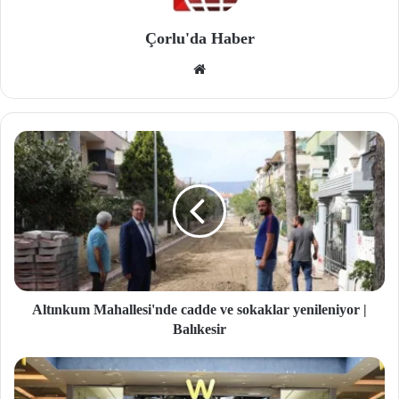
Çorlu'da Haber
We
b
site
si
Altınkum Mahallesi'nde cadde ve sokaklar yenileniyor |
Balıkesir