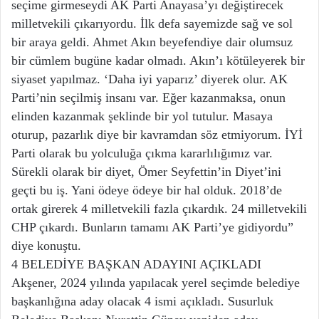
seçime girmeseydi AK Parti Anayasa’yı değiştirecek
milletvekili çıkarıyordu. İlk defa sayemizde sağ ve sol
bir araya geldi. Ahmet Akın beyefendiye dair olumsuz
bir cümlem bugüne kadar olmadı. Akın’ı kötüleyerek bir
siyaset yapılmaz. ‘Daha iyi yaparız’ diyerek olur. AK
Parti’nin seçilmiş insanı var. Eğer kazanmaksa, onun
elinden kazanmak şeklinde bir yol tutulur. Masaya
oturup, pazarlık diye bir kavramdan söz etmiyorum. İYİ
Parti olarak bu yolculuğa çıkma kararlılığımız var.
Sürekli olarak bir diyet, Ömer Seyfettin’in Diyet’ini
geçti bu iş. Yani ödeye ödeye bir hal olduk. 2018’de
ortak girerek 4 milletvekili fazla çıkardık. 24 milletvekili
CHP çıkardı. Bunların tamamı AK Parti’ye gidiyordu”
diye konuştu.
4 BELEDİYE BAŞKAN ADAYINI AÇIKLADI
Akşener, 2024 yılında yapılacak yerel seçimde belediye
başkanlığına aday olacak 4 ismi açıkladı. Susurluk