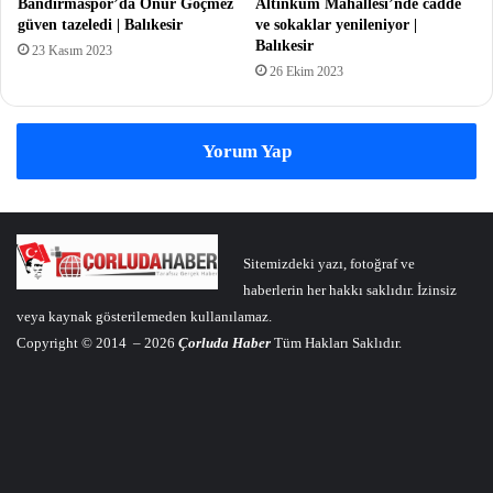
Bandırmaspor’da Onur Göçmez
Altınkum Mahallesi’nde cadde
güven tazeledi | Balıkesir
ve sokaklar yenileniyor |
Balıkesir
23 Kasım 2023
26 Ekim 2023
Yorum Yap
Sitemizdeki yazı, fotoğraf ve
haberlerin her hakkı saklıdır. İzinsiz
veya kaynak gösterilemeden kullanılamaz.
Copyright © 2014 – 2026
Çorluda Haber
Tüm Hakları Saklıdır.