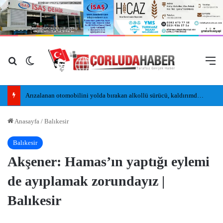
Arama yap ...
Dış görünümü değiştir
M
Arızalanan otomobilini yolda bırakan alkollü sürücü, kaldırımda uyudu
Anasayfa
/
Balıkesir
Balıkesir
Akşener: Hamas’ın yaptığı eylemi
de ayıplamak zorundayız |
Balıkesir