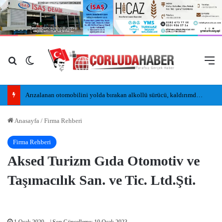
Arama yap ...
Dış görünümü değiştir
M
Arızalanan otomobilini yolda bırakan alkollü sürücü, kaldırımda uyudu
Anasayfa
/
Firma Rehberi
Firma Rehberi
Aksed Turizm Gıda Otomotiv ve
Taşımacılık San. ve Tic. Ltd.Şti.
1 Ocak 2020
| Son Güncelleme: 10 Ocak 2023