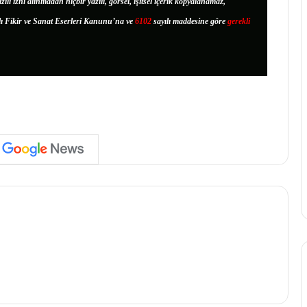
zılı izni alınmadan hiçbir yazılı, görsel, işitsel içerik kopyalanamaz,
lı Fikir ve Sanat Eserleri Kanunu’na ve
6102
sayılı maddesine göre
gerekli