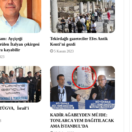
lam: Ayçiçeği
Tekirdağlı gazeteciler Efes Antik
rülen İtalyan çekirgesi
Kenti’ni gezdi
ra kayabilir
5 Kasım 2023
023
TÜGVA, İsrail’i
KADİR AĞABEYDEN MÜJDE:
TONLARCA YEM DAĞITILACAK
3
AMA İSTANBUL’DA