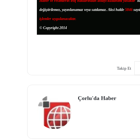
Haber ve resimlerin telif haklarından dolayı kullanımı yasaktır
.
Ya
değiştirilemez, yayınlanamaz veya satılamaz. Aksi halde
5846
sayı
işlemler uygulanacaktır.
© Copyright 2014
Takip Et
Çorlu'da Haber