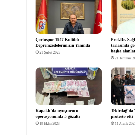
Çorluspor 1947 Kulübü
Prof.Dr. Sağ
Depremzedelerimizin Yanında
tarlasında gö
başka alanla
21 Şubat 2023
21 Temmuz 2
Kapaklı’da uyuşturucu
Tekirdağ’da 
operasyonunda 5 gözaltı
protesto etti
19 Ekim 2023
11 Aralık 202