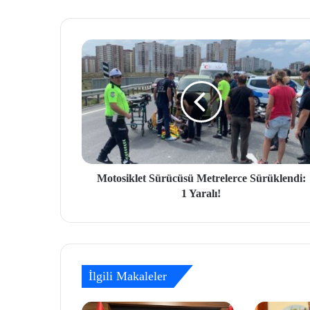
Motosiklet Sürücüsü Metrelerce Sürüklendi:
1 Yaralı!
İlgili Makaleler