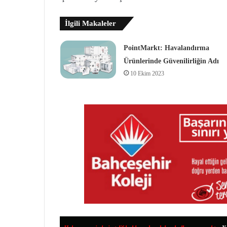
İlgili Makaleler
PointMarkt: Havalandırma
Ürünlerinde Güvenilirliğin Adı
10 Ekim 2023