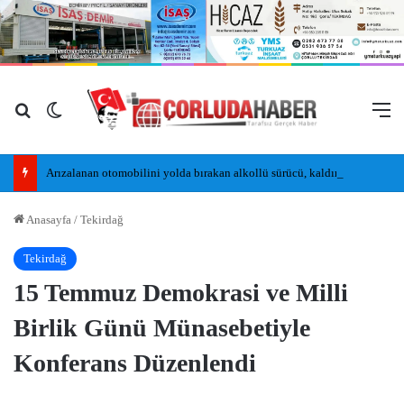
Arama yap ...
Dış görünümü değiştir
M
Arızalanan otomobilini yolda bırakan alkollü sürücü, kaldırımda uyudu
Anasayfa
/
Tekirdağ
Tekirdağ
15 Temmuz Demokrasi ve Milli
Birlik Günü Münasebetiyle
Konferans Düzenlendi