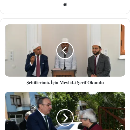
We
b
site
si
Şehitlerimiz İçin Mevlid-i Şerif Okundu