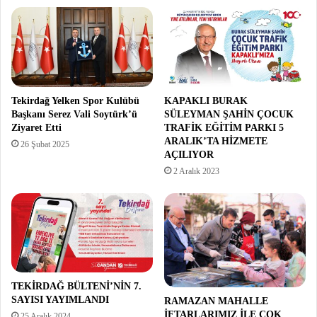
Tekirdağ Yelken Spor Kulübü
KAPAKLI BURAK
Başkanı Serez Vali Soytürk’ü
SÜLEYMAN ŞAHİN ÇOCUK
Ziyaret Etti
TRAFİK EĞİTİM PARKI 5
ARALIK’TA HİZMETE
26 Şubat 2025
AÇILIYOR
2 Aralık 2023
TEKİRDAĞ BÜLTENİ’NİN 7.
SAYISI YAYIMLANDI
RAMAZAN MAHALLE
İFTARLARIMIZ İLE ÇOK
25 Aralık 2024